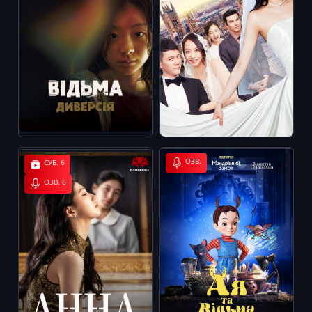
ОЗВ.
СУБ. 6
ОЗВ. 6