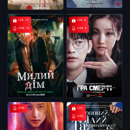
СУБ. 8
СУБ. 10
ОЗВ. 8
ОЗВ. 10
ОЗВ.
СУБ.
ОЗВ.