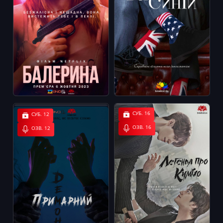
СУБ. 16
СУБ. 12
ОЗВ. 16
ОЗВ. 12