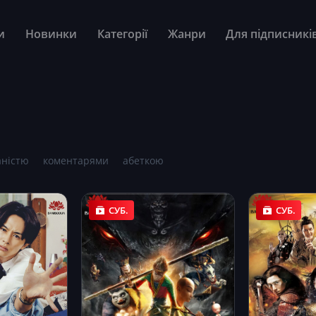
и
Новинки
Категорії
Жанри
Для підписникі
аністю
коментарями
абеткою
СУБ.
СУБ.