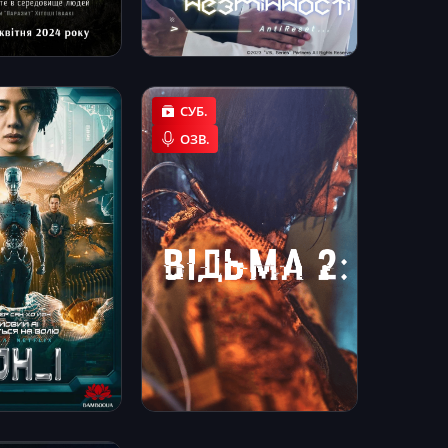
СУБ.
ОЗВ.