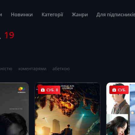
и
Новинки
Категорії
Жанри
Для підписникі
А
19
аністю
коментарями
абеткою
СУБ. 8
СУБ.