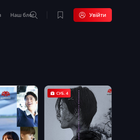
в
Наш блог
Увійти
СУБ. 4