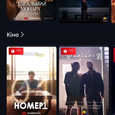
Кіно
СУБ.
СУБ.