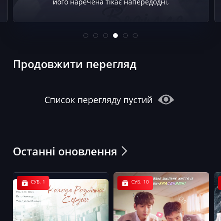
його наречена тікає напередодні,
Продовжити перегляд
Список перегляду пустий
Останні оновлення
СУБ. 1
СУБ. 10