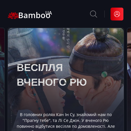
Bamboo
UA
ВЕСІЛЛЯ
ВЧЕНОГО РЮ
В головних ролях Кан Ін Су, знайомий нам по
"Прагну тебе", та Лі Се Джін. У вченого Рю
повинно відбутися весілля по домовленості. Але