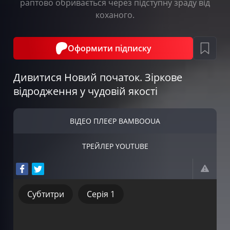
раптово обривається через підступну зраду від
коханого.
Оформити підписку
Дивитися Новий початок. Зіркове
відродження у чудовій якості
ВІДЕО ПЛЕЄР BAMBOOUA
ТРЕЙЛЕР YOUTUBE
Субтитри
Серія 1
Субтитри
Серія 1