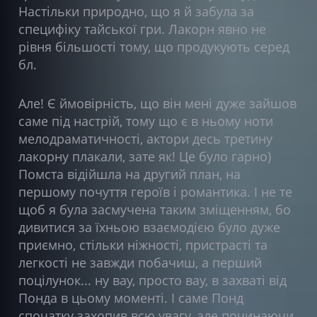
Настільки природно, що я й забула за
специфіку тайської гри. Лакорн явно не
рівня більшості тому, що продукують серед
бл.
Але! Є ймовірність, що він мені дуже зайшов
саме під настрій, тому що є в ньому ноти
мелодраматичності, актори десь третину
лакорну плакали, зате як! Це було гарно)
Помста відійшла на другий план, на
першому почуття героїв і романтика. І не те
щоб я була засмучена таким зміщенням, бо
дивитися за їхньою взаємодією було дуже
приємно, стільки ніжності, пристрасті та
легкості не завжди побачиш, а перший
поцілунок... ну вау, просто вау, в захваті від
Понда в цьому моменті. І саме Понд
спочатку захопив всю увагу, але починаючи