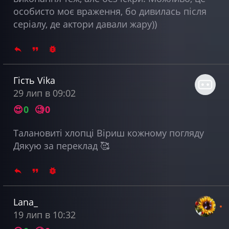
особисто моє враження, бо дивилась після
серіалу, де актори давали жару))
Гість Vika
29 лип в 09:02
😍
0
🧐
0
Талановиті хлопці Віриш кожному погляду
Дякую за переклад 🥰
Lana_
19 лип в 10:32