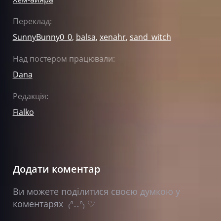
Переклад:
SunnyBunny0_0
,
balsa
,
xenahr
,
sand_witch
Над постером працювали:
Dana
Редакція:
Fialko
Додати коментар
Ви можете поділитися своєю думкою у
коментарях ₍ᐢ‥ᐢ₎ ♡