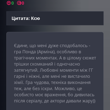
😍
0
🧐
0
Цитата: Ксю
Єдине, що мені дуже сподобалось -
гра Понда (Арміна), особливо в
трагічних моментах. А в цілому сюжет
трішки скомканий і одночасно
затягнутий. Любовні моменти між ГГ
гарні і ніжні, але мені не вистачило
хімії. Гра чудова, техніка виконання
теж, але без іскри. Можливо, це
особисто моє враження, бо дивилась
після серіалу, де актори давали жару))