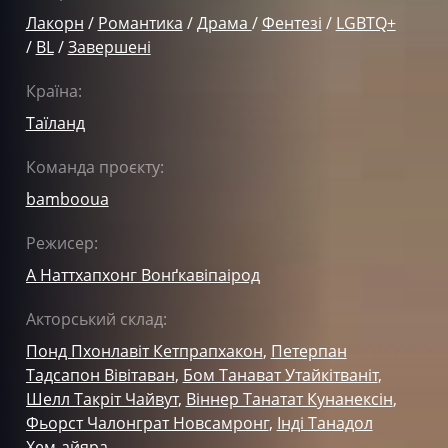
Лакорн
/
Романтика
/
Драма
/
Фентезі
/
LGBTQ+
/
BL
/
Завершені
Країна:
Таїланд
Команда проєкту:
bambooua
Режисер:
А Наттхапхонг Вонґкавіпаірод
Акторський склад:
Понд Пхонлавіт Кетпрапхакон
,
Петерпан
Тадсапон Вівітаван
,
Бом Танават Утайкітваніт
,
Шелл Такріт Чайвут
,
Віннер Танатат Кунанексін
,
Фьорст Чалонграт Новсамронг
,
Інді Танадол
Хем-айяра