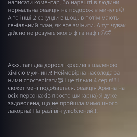
написати коментар, бо нарешті в людини
нормальна реакція на подорож в минуле😅
А то інші 2 секунди в шоці, в потім мають
геніальний план, як все змінити. А тут чувак
дійсно не розуміє якого фіга нафіг🥴🤣
Аххх, такі два дорослі красиві з шаленою
хімією мужчини! Неймовірна насолода за
ними спостерігати🥰 і це тільки 4 серія!!! І
сюжет мені подобається, реакція Арміна на
всіх персонажів просто шикарна) Я дуже
задоволена, що не пройшла мимо цього
лакорна! На разі він улюблений!!!