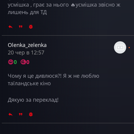
усмішка , грає за нього 🔥усмішка звісно ж
лишень для ТД
Olenka_zelenka
20 чер в 12:57
😍
0
🧐
0
Чому я це дивлюся?! Я ж не люблю
таїландське кіно
Дякую за переклад!