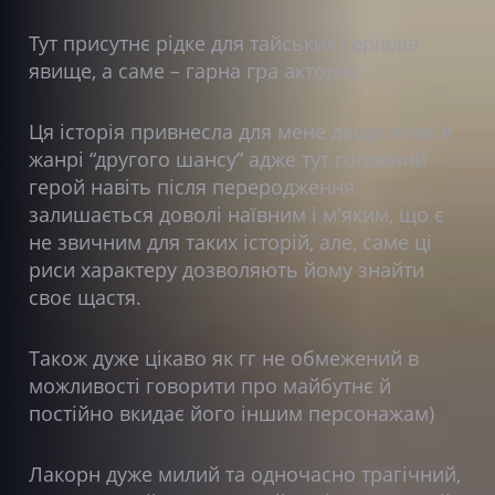
Тут присутнє рідке для тайських серіалів
явище, а саме – гарна гра акторів.
Ця історія привнесла для мене дещо нове в
жанрі “другого шансу” адже тут головний
герой навіть після переродження
залишається доволі наївним і м'яким, що є
не звичним для таких історій, але, саме ці
риси характеру дозволяють йому знайти
своє щастя.
Також дуже цікаво як гг не обмежений в
можливості говорити про майбутнє й
постійно вкидає його іншим персонажам)
Лакорн дуже милий та одночасно трагічний,