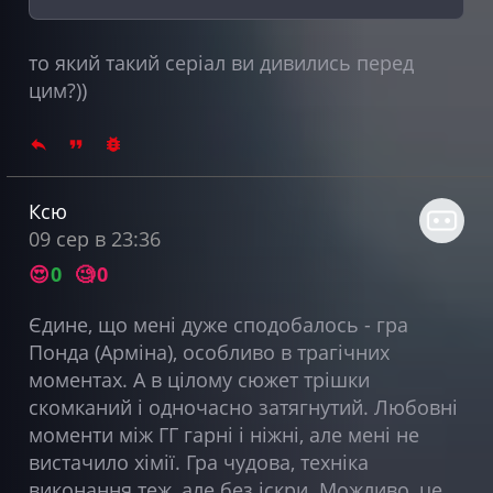
то який такий серіал ви дивились перед
цим?))
Ксю
09 сер в 23:36
😍
0
🧐
0
Єдине, що мені дуже сподобалось - гра
Понда (Арміна), особливо в трагічних
моментах. А в цілому сюжет трішки
скомканий і одночасно затягнутий. Любовні
моменти між ГГ гарні і ніжні, але мені не
вистачило хімії. Гра чудова, техніка
виконання теж, але без іскри. Можливо, це