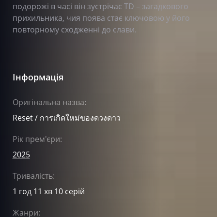
подорожі в часі він зустрічає TD – загадкового
прихильника, чия поява стає ключовою у його
повторному сходженні до слави.
Інформація
Оригінальна назва:
Reset / การเกิดใหม่ของดวงดาว
Рік прем'єри:
2025
Тривалість:
1 год 11 хв 10 серій
Жанри: