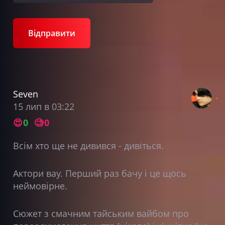
Відправити
Seven
15 лип в 03:22
😍
0
🧐
0
Всім хто ще не дивився - дивіться.
Актори вау. Перший раз бачу і це щось
неймовірне.
Сюжет з смачним тайським вайбом про