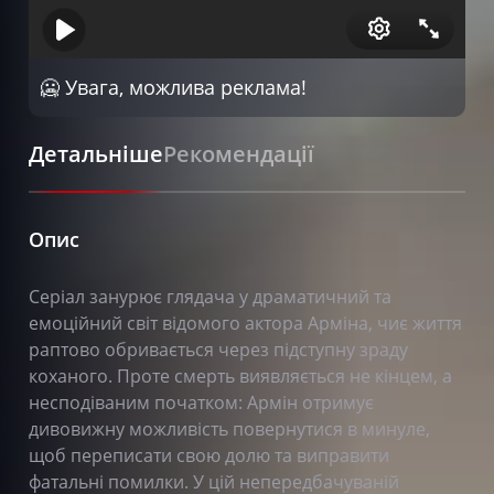
🥶 Увага, можлива реклама!
Детальніше
Рекомендації
Опис
Серіал занурює глядача у драматичний та
емоційний світ відомого актора Арміна, чиє життя
раптово обривається через підступну зраду
коханого. Проте смерть виявляється не кінцем, а
несподіваним початком: Армін отримує
дивовижну можливість повернутися в минуле,
щоб переписати свою долю та виправити
фатальні помилки. У цій непередбачуваній