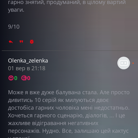
гарно знятий, продуманий, в цілому вартий
уваги.
9/10
Olenka_zelenka
01 вер в 21:18
😍
0
🧐
0
Може я вже дуже балувана стала. Але просто
дивитись 10 серій як милуються двоє
достобіса гарних чоловіка мені недостатньо.
Хочеться гарного сценарію, діалогів, ... І це
жахливе відігравання негативних
персонажів. Нудно. Все, залишаю цей кактус