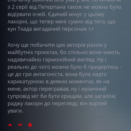
з 2 серії від Петерпана також не можна було
відірвати очей. Єдиний мінус у цьому
лакорні, що тепер мені сумно від того, що
кун Тхада вигаданий персонаж т.т
Хочу ще побачити цих акторів разом у
майбутніх проєктах, бо спільно вони мають
надзвичайно гармонійний вигляд. Ну і
реально до чого можна було б придертись -
це до гри антагоніста, вона була надто
карикатурною в деяких моментах, як на
мене, актор перегравав, ну і музичний
супровід міг би бути кращим, але загалом,
раджу лакорн до перегляду, він вартий
уваги.