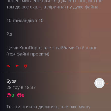
переосмислення життя (цікаве) і кінцівка (не
там де все екшн, а лірична) ну дуже файна.
10 тайландів з 10
P.s
Це як КіннПорш, але з вайбами Твій шанс
(теж файні проекти)
Буря
28 гру в 18:37
😍
0
🧐
0
Тільки почала дивитись, але вже мушу