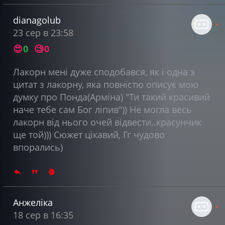
dianagolub
23 сер в 23:58
😍
0
🧐
0
Лакорн мені дуже сподобався, як і одна з
цитат з лакорну, яка повністю описує мою
думку про Понда(Арміна) "Ти такий красивий
наче тебе сам Бог ліпив")) Не могла весь
лакорн від нього очей відвести..красунчик
ще той))) Сюжет цікавий, Гг чудово
впорались)
Анжеліка
18 сер в 16:35