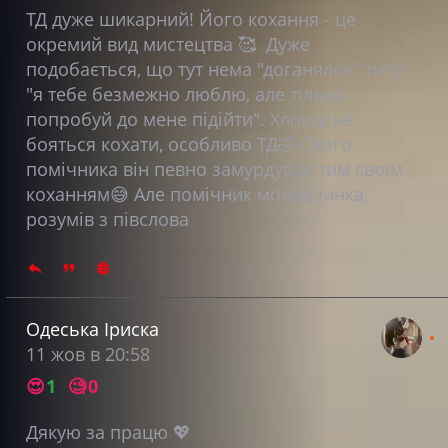
ТД дуже шикарний! Його кохання - це
окремий вид мистецтва 🥰 Дуже
подобається, що тут нема "доганялок" типу:
"я тебе безмежно люблю, але тільки
попробуй до мене підійти". Хлопці не
бояться кохати, особливо ТД🤣 Свого
помічника він певно замурдував тим своїм
коханням😅 Але помічник молодчинка,
розумів з півслова
Одеська Іриска
11 жов в 20:58
😍
1
🧐
0
Дякую за працю 💖