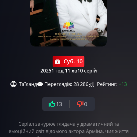
Суб. 10
2025
1 год 11 хв
10 серій
Таїланд
Переглядів: 28 286
Рейтинг:
+13
13
0
Серіал занурює глядача у драматичний та
емоційний світ відомого актора Арміна, чиє життя