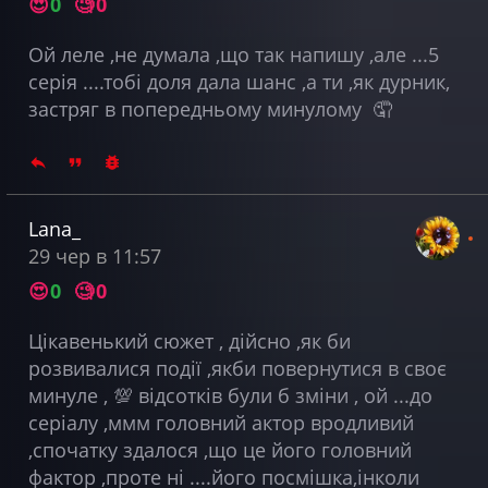
😍
0
🧐
0
Ой леле ,не думала ,що так напишу ,але ...5
серія ....тобі доля дала шанс ,а ти ,як дурник,
застряг в попередньому минулому 🤦
Lana_
29 чер в 11:57
😍
0
🧐
0
Цікавенький сюжет , дійсно ,як би
розвивалися події ,якби повернутися в своє
минуле , 💯 відсотків були б зміни , ой ...до
серіалу ,ммм головний актор вродливий
,спочатку здалося ,що це його головний
фактор ,проте ні ....його посмішка,інколи