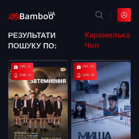
Bamboo
UA
РЕЗУЛЬТАТИ
Карамелька
Чон
ПОШУКУ ПО:
СУБ. 12
СУБ. 20
ОЗВ. 12
ОЗВ. 20