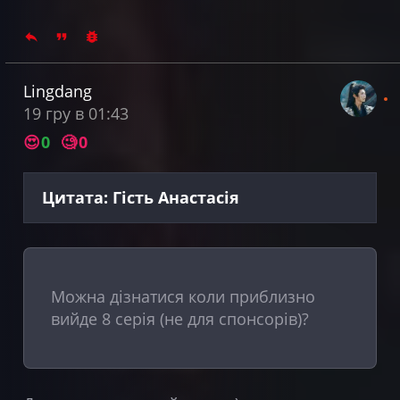
Lingdang
19 гру в 01:43
😍
0
🧐
0
Цитата: Гість Анастасія
Можна дізнатися коли приблизно
вийде 8 серія (не для спонсорів)?