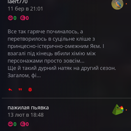
laert770
11 бер в 21:01
😍
0
🧐
0
Все так гаряче починалось, а
перетворилось в суцільне кліше з
принцесно-істерично-омежним Яєм. І
взагалі під кінець вбили хімію між
персонажами просто зовсім...
Ще й такий дурний натяк на другий сезон.
Загалом, фі...
пажилая пьявка
13 лют в 18:48
😍
0
🧐
0