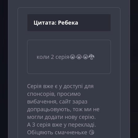
Цитата: Ребека
коли 2 серія😭😭😭🐉
Серія вже є у доступі для
спонсорів, просимо
вибачення, сайт зараз
допрацьовують, тож ми не
могли додати нову серію.
А 3 серія вже у перекладі.
Обіцяють смачненьке 😘