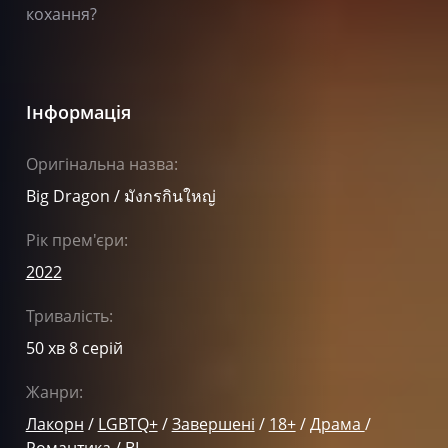
кохання?
Інформація
Оригінальна назва:
Big Dragon / มังกรกินใหญ่
Рік прем'єри:
2022
Тривалість:
50 хв 8 серій
Жанри:
Лакорн
/
LGBTQ+
/
Завершені
/
18+
/
Драма
/
Романтика
/
BL