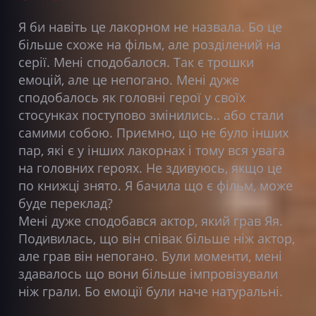
Я би навіть це лакорном не назвала. Бо це
більше схоже на фільм, але розділений на
серії. Мені сподобалося. Так є трошки
емоцій, але це непогано. Мені дуже
сподобалось як головні герої у своїх
стосунках поступово змінились.. або стали
самими собою. Приємно, що не було інших
пар, які є у інших лакорнах і тому вся увага
на головних героях. Не здивуюсь, якщо це
по книжці знято. Я бачила що є фільм, може
буде переклад?
Мені дуже сподобався актор, який грав Яя.
Подивилась, що він співак більше ніж актор,
але грав він непогано. Були моменти, мені
здавалось що вони більше імпровізували
ніж грали. Бо емоції були наче натуральні.