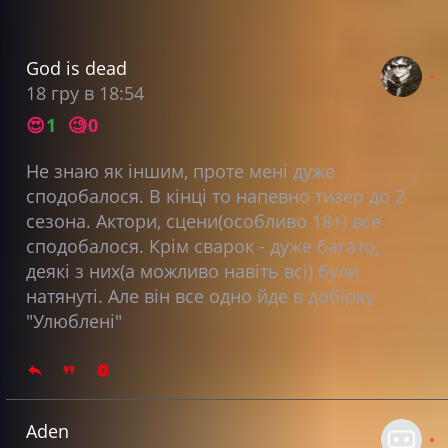
God is dead
18 гру в 18:54
😍
1
🧐
0
Не знаю як іншим, проте мені дуже
сподобалося. В кінці то напевно тизер до 2
сезона. Актори, сцени(особливо 18+) все
сподобалося. Крім сварок - дуже багато,
деякі з них(а можливо навіть всі) були
натянуті. Але він все одно йде в добірку
"Улюблені"
Aden