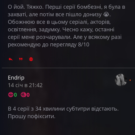
О йой. Тяжко. Перші серії бомбезні, я була в
захваті, але потім все пішло донизу 😭.
Обожнюю все в цьому серіалі, акторів,
освітлення, задумку. Чесно кажу, останні
серії мене розчарували. Але у всякому разі
рекомендую до перегляду 8/10
Endrip
14 січ в 21:42
😍
0
🧐
0
В 4 серії з 34 хвилини субтитри відстають.
Прошу пофіксити.