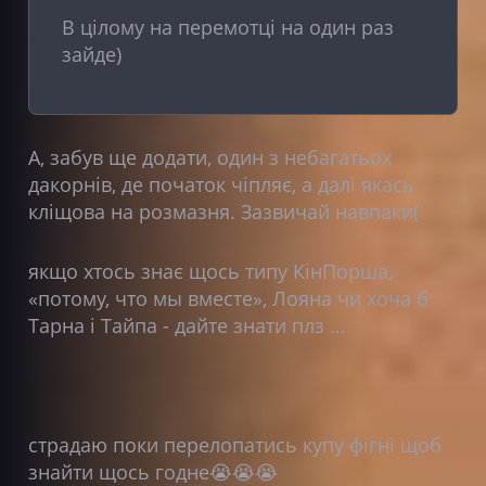
В цілому на перемотці на один раз
зайде)
A, забув ще додати, один з небагатьох
дакорнів, де початок чіпляє, а далі якась
кліщова на розмазня. Зазвичай навпаки(
якщо хтось знає щось типу КінПорша,
«потому, что мы вместе», Лояна чи хоча б
Тарна і Тайпа - дайте знати плз …
страдаю поки перелопатись купу фігні щоб
знайти щось годне😭😭😭