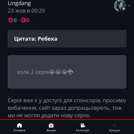
Lingdang
23 жов в 00:29
😍
0
🧐
0
Цитата: Ребека
коли 2 серія😭😭😭🐉
Серія вже є у доступі для спонсорів, просимо
вибачення, сайт зараз допрацьовують, тож
ми не могли додати нову серію.
А 3 серія вже у перекладі. Обіцяють
Bamboo
UA
смачненьке 😘
Головна
Жанри
Категорії
Більше