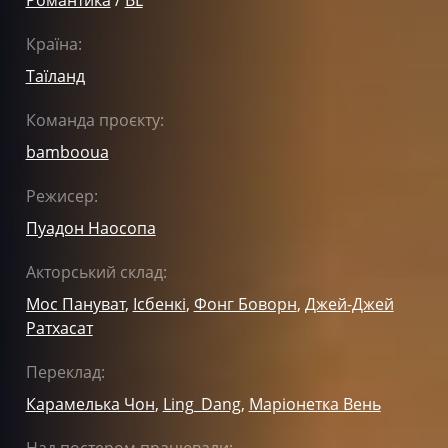
Країна:
Таїланд
Команда проєкту:
bambooua
Режисер:
Пуадон Наосопа
Акторський склад:
Мос Пануват
,
Ісбенкі
,
Фонг Боворн
,
Джей-Джей
Ратхасат
Переклад:
Карамелька Чон
,
Ling_Dang
,
Маріонетка Вень
Над постером працювали: