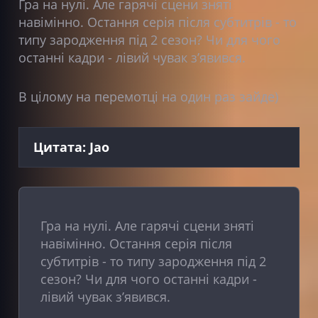
Гра на нулі. Але гарячі сцени зняті
навімінно. Остання серія після субтитрів - то
типу зародження під 2 сезон? Чи для чого
останні кадри - лівий чувак зʼявився.
В цілому на перемотці на один раз зайде)
Цитата: Jao
Гра на нулі. Але гарячі сцени зняті
навімінно. Остання серія після
субтитрів - то типу зародження під 2
сезон? Чи для чого останні кадри -
лівий чувак зʼявився.