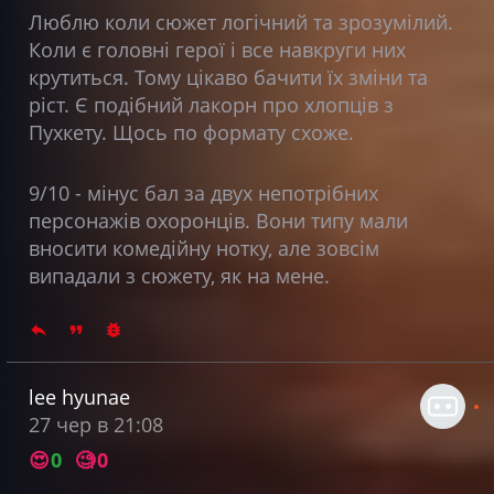
Люблю коли сюжет логічний та зрозумілий.
Коли є головні герої і все навкруги них
крутиться. Тому цікаво бачити їх зміни та
ріст. Є подібний лакорн про хлопців з
Пухкету. Щось по формату схоже.
9/10 - мінус бал за двух непотрібних
персонажів охоронців. Вони типу мали
вносити комедійну нотку, але зовсім
випадали з сюжету, як на мене.
lee hyunae
27 чер в 21:08
😍
0
🧐
0