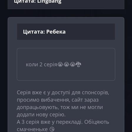
Цитата: Lingdang
Цитата: Ребека
коли 2 серія😭😭😭🐉
Серія вже є у доступі для спонсорів,
просимо вибачення, сайт зараз
допрацьовують, тож ми не могли
додати нову серію.
А 3 серія вже у перекладі. Обіцяють
смачненьке 😘