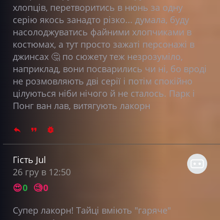
хлопців, перетворитись в нюнь за одну
серію якось занадто різко... думала, буду
насолоджуватись файними хлопчиками в
костюмах, а тут просто зажаті персонажі в
джинсах 🤔 по сюжету теж незрозуміло,
наприклад, вони посварились чи ні, бо вроді
не розмовляють дві серії і потім спокійно
цілуються ніби нічого й не сталось. Парк і
Понг ван лав, витягують лакорн
Гість Jul
26 гру в 12:50
😍
0
🧐
0
Супер лакорн! Тайці вміють "гаряче"