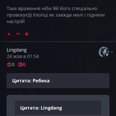
Таке враження ніби Яй його спеціально
провокує))) Хлопці як завжди милі і підняли
настрій!
Lingdang
24 жов в 01:54
😍
0
🧐
0
Цитата: Ребека
Цитата: Lingdang