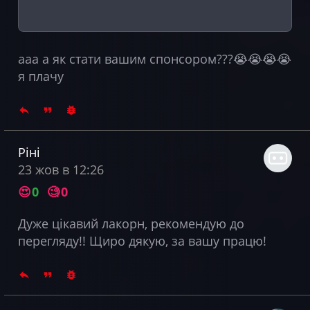
ааа а як стати вашим спонсором???😭😭😭😭
я плачу
Ріні
23 жов в 12:26
😍
0
🧐
0
Дуже цікавий лакорн,
рекомендую
до
перегляду!! Щиро дякую, за вашу працю!