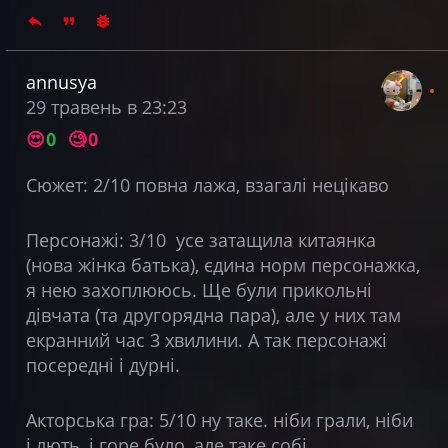
annusya
29 травень в 23:23
😍
0
🧐
0
Сюжет: 2/10 повна лажа, взагалі нецікаво
Персонажі: 3/10 усе затащила китаянка
(нова жінка батька), єдина норм персонажка,
я нею захоплююсь. Ще були прикольні
дівчата (та другорядна пара), але у них там
екранний час 3 хвилини. А так персонажі
посередні і дурні.
Акторська гра: 5/10 ну таке. ніби грали, ніби
і лють, і горе було, але таке собі.