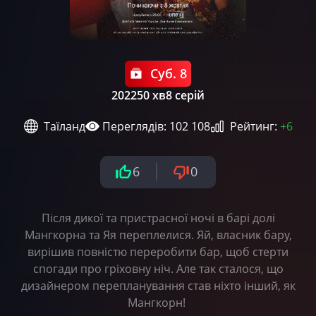
Суб. 8
2022
50 хв
8 серій
Таїланд
Переглядів: 102 108
Рейтинг:
+6
6
0
Після дикої та пристрасної ночі в барі долі
Мангкорна та Яя переплелися. Яй, власник бару,
вирішив повністю переробити бар, щоб стерти
спогади про гріховну ніч. Але так сталося, що
дизайнером перепланування став ніхто інший, як
Мангкорн!