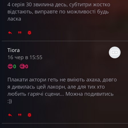
4 серія 30 звилина десь, субтитри жостко
відстають, виправте по можливості будь
ласка
Tiora
16 чер в 15:55
😍
0
🧐
0
Плакати актори геть не вміють ахаха, довго
я дивилась цей лакорн, але для тих хто
любить гарячі сцени... Можна подивитись
:))