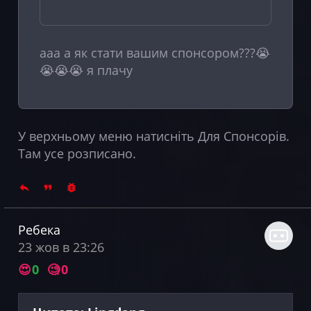
ааа а як стати вашим спонсором???😭
😭😭😭 я плачу
У верхньому меню натисніть Для Спонсорів.
Там усе розписано.
Ребека
23 жов в 23:26
😍
0
🧐
0