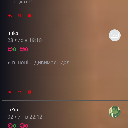
передати!
liliks
23 лис в 19:10
😍
0
🧐
0
Я в шоці... Дивимось далі
TeYan
02 лип в 22:12
😍
0
🧐
0