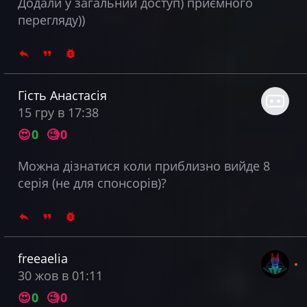
Додали у загальний доступ) приємного
перегляду))
Гість Анастасія
15 гру в 17:38
😍
0
🧐
0
Можна дізнатися коли приблизно вийде 8
серія (не для спонсорів)?
freeaelia
30 жов в 01:11
😍
0
🧐
0