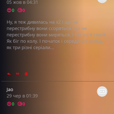
05 жов в 04:31
😍
0
🧐
0
Ну, я теж дивилась на х2 і що не
перестрибну вони ссоряться, що не
перестрибну вони миряться, і так усі 8 серій.
Як біг по колу. І початок і середина і кінець
як три різні серіали...
Jao
29 чер в 01:39
😍
0
🧐
0