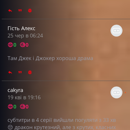
Гість Алекс
25 чер в 06:24
😍
0
🧐
0
Там Джек і Джокер хороша драма
cakyra
19 кві в 19:16
😍
0
🧐
0
субтитри в 4 серії вийшли погуляти з 33 хв
😔 дракон крутезний, але з крутих, класних