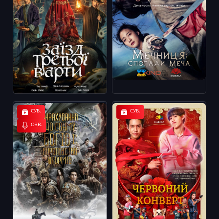
СУБ.
СУБ.
ОЗВ.