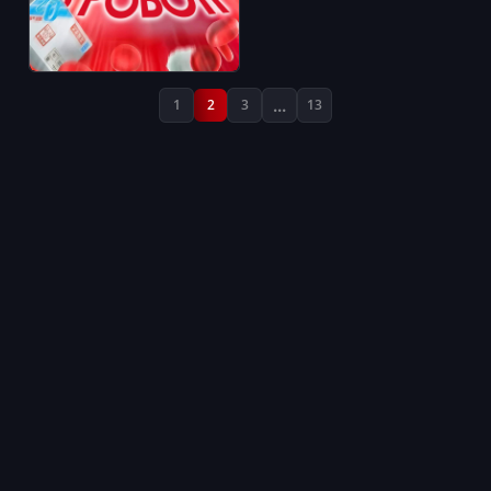
...
1
2
3
13