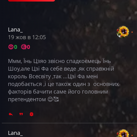
Lana_
19 жов в 12:05
😍
0
🧐
0
Ммм, Їнь Цзяо звісно спадкоємець Їнь
Шоу,але Цзі Фа себе веде ,як справжній
король Всесвіту ,так ...Цзі Фа мені
подобається ,і це також один з основних
факторів бачити саме його головним
претендентом 😉🥰
Lana_