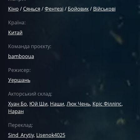
Кіно
/
Сянься
/
Фентезі
/
Бойовик
/
Військові
Країна:
Китай
Команда проєкту:
bambooua
Режисер:
Уершань
Акторський склад:
Хуан Бо
,
Юй Ши
,
Наши
,
Люк Чень
,
Кріс Філліпс
,
Наран
Переклад:
Sind_Arytiy
,
Lisenok4025