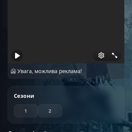
🥶 Увага, можлива реклама!
Сезони
1
2