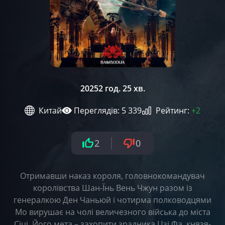
2025
2 год. 25 хв.
Китай
Переглядів: 5 339
Рейтинг:
+2
2
0
Отримавши наказ короля, головнокомандувач
королівства Шан-Їнь Вень Чжун разом із
генералкою Ден Чаньюй і чотирма полководцями
Мо вирушає на чолі величезного війська до міста
Сіці. Його мета – захопити зрадника Цзі Фа, князя-