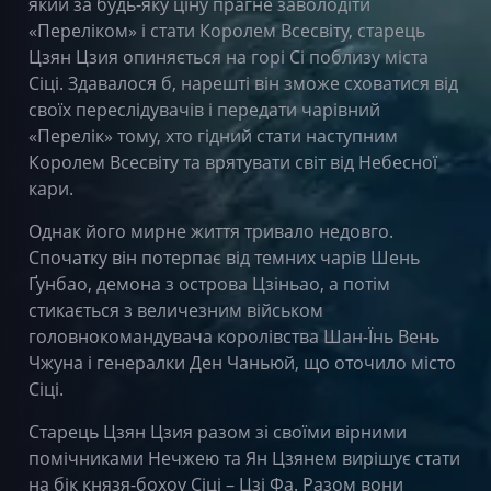
який за будь-яку ціну прагне заволодіти
«Переліком» і стати Королем Всесвіту, старець
Цзян Цзия опиняється на горі Сі поблизу міста
Сіці. Здавалося б, нарешті він зможе сховатися від
своїх переслідувачів і передати чарівний
«Перелік» тому, хто гідний стати наступним
Королем Всесвіту та врятувати світ від Небесної
кари.
Однак його мирне життя тривало недовго.
Спочатку він потерпає від темних чарів Шень
Ґунбао, демона з острова Цзіньао, а потім
стикається з величезним військом
головнокомандувача королівства Шан-Їнь Вень
Чжуна і генералки Ден Чаньюй, що оточило місто
Сіці.
Старець Цзян Цзия разом зі своїми вірними
помічниками Нечжею та Ян Цзянем вирішує стати
на бік князя-бохоу Сіці – Цзі Фа. Разом вони