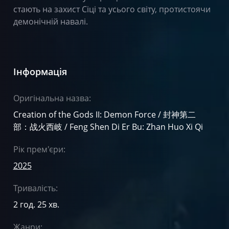
стають на захист Сіці та усього світу, протистоячи
демонічній навалі.
Інформація
Оригінальна назва:
Creation of the Gods II: Demon Force / 封神第二
部：战火西岐 / Feng Shen Di Er Bu: Zhan Huo Xi Qi
Рік прем'єри:
2025
Тривалість:
2 год. 25 хв.
Жанри: