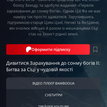
бохоу Заходу, та здобути жаданий «Перелік
зарахованих до сонму богів». Однак Цзі Фа не має
наміру так просто здаватися. Заручившись
підтримкою старця Цзян Цзиї, Нечжі та Ян Цзяня,
він очолює військо й разом із мешканцями Сіці
стає на захист рідної землі.
Оформити підписку
Дивитися Зарахування до сонму богів ІІ:
Битва за Сіці у чудовій якості
ВІДЕО ПЛЕЄР BAMBOOUA
СУБТИТРИ
ТРЕЙЛЕР YOUTUBE