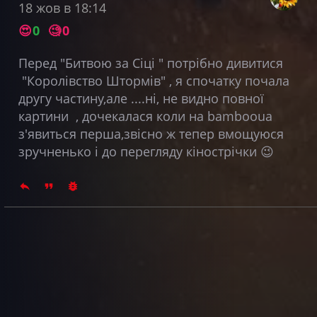
18 жов в 18:14
😍
0
🧐
0
Перед "Битвою за Сіці " потрібно дивитися
"Королівство Штормів" , я спочатку почала
другу частину,але ....ні, не видно повної
картини , дочекалася коли на bambooua
з'явиться перша,звісно ж тепер вмощуюся
зручненько і до перегляду кінострічки 😉