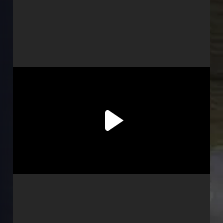
Субтитри
Дубляж