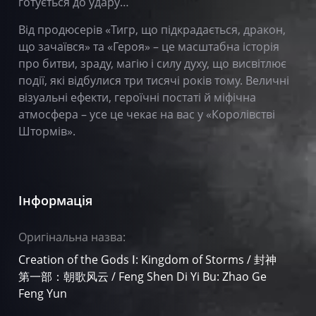
готується до удару…
Від продюсерів «Тигр, що підкрадаєтьcя, дракон,
що зачаївся» та «Героя» – це масштабна історія
про битви, зраду, магію і силу духу, що висвітлює
події, які відбулися три тисячі років тому. Величні
візуальні ефекти, героїчні постаті й міфічна
атмосфера – усе це чекає на вас у «Королівстві
Штормів».
Інформація
Оригінальна назва:
Creation of the Gods Ⅰ: Kingdom of Storms / 封神
第一部：朝歌风云 / Feng Shen Di Yi Bu: Zhao Ge
Feng Yun