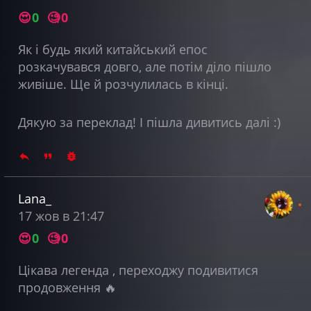
😍
0
🧐
0
Як і будь який китайський епос
розкачувався довго, але потім діло пішло
живіше. Ще й розчулилась в кінці.
Дякую за переклад! І пішла дивитись далі :)
Lana_
17 жов в 21:47
😍
0
🧐
0
Цікава легенда , переходжу подивитися
продовження 🔥