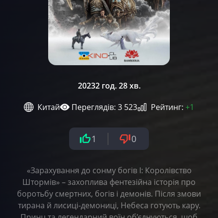
2023
2 год. 28 хв.
Китай
Переглядів: 3 523
Рейтинг:
+1
1
0
«Зарахування до сонму богів І: Королівство
Штормів» – захоплива фентезійна історія про
боротьбу смертних, богів і демонів. Після змови
тирана й лисиці-демониці, Небеса готують кару.
Принц та легендарний воїн об’єднуються, щоб