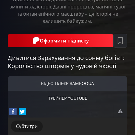
змінити хід історії. Давні пророцтва, магічні сувої
та битви епічного масштабу – ця історія не
залишить байдужим.
Оформити підписку
Дивитися Зарахування до сонму богів І:
Королівство штормів у чудовій якості
ВІДЕО ПЛЕЄР BAMBOOUA
ТРЕЙЛЕР YOUTUBE
Субтитри