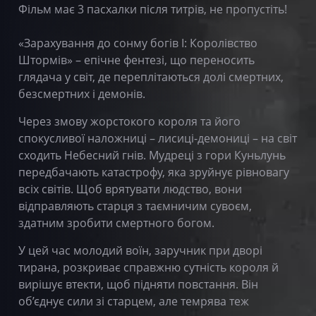
Фільм має 3 пасхалки після титрів, не пропустіть!
«Зарахування до сонму богів І: Королівство
Штормів» – епічне фентезі, що переносить
глядача у світ, де переплітаються долі смертних,
безсмертних і демонів.
Через змову жорстокого короля та його
спокусливої наложниці – лисиці-демониці – на світ
сходить Небесний гнів. Мудреці з гори Куньлунь
передбачають катастрофу, яка зруйнує рівновагу
всіх світів. Щоб врятувати людство, вони
відправляють старця з таємничим сувоєм,
здатним зробити смертного богом.
У цей час молодий воїн, заручник при дворі
тирана, розкриває справжню сутність короля й
вирішує втекти, щоб підняти повстання. Він
об’єднує сили зі старцем, але темрява теж