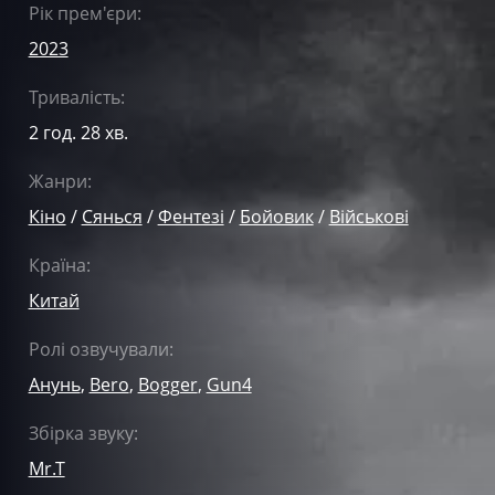
Рік прем'єри:
2023
Тривалість:
2 год. 28 хв.
Жанри:
Кіно
/
Сянься
/
Фентезі
/
Бойовик
/
Військові
Країна:
Китай
Ролі озвучували:
Анунь
,
Bero
,
Bogger
,
Gun4
Збірка звуку:
Mr.T