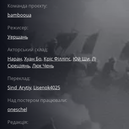
Команда проєкту:
bambooua
Режисер:
Уершань
Акторський склад:
Наран
,
Хуан Бо
,
Кріс Філліпс
,
Юй Ши
,
Лі
Сюецзянь
,
Люк Чень
Переклад:
Sind_Arytiy
,
Lisenok4025
Над постером працювали:
oneschel
Редакція: