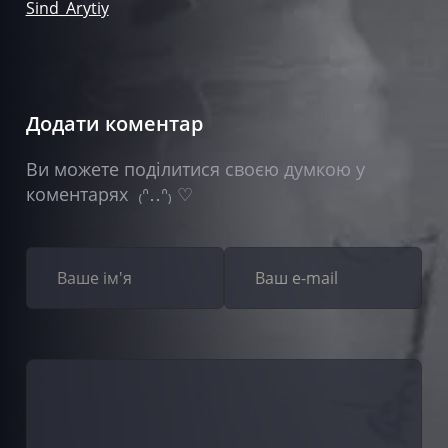
Sind_Arytiy
Додати коментар
Ви можете поділитися своєю думкою у
коментарях ₍ᐢ‥ᐢ₎ ♡