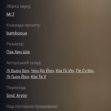
Збірка звуку:
Mr.T
Команда проєкту:
bambooua
Режисер:
Пак Хин Шік
Акторський склад:
Лі Бьон Хон
,
Чон До Йон
,
Кім Ґо Ин
,
Пе Су Бін
,
Лі Ґьон Йон
,
Кім Те У
Переклад:
Sind_Arytiy
Над постером працювали: