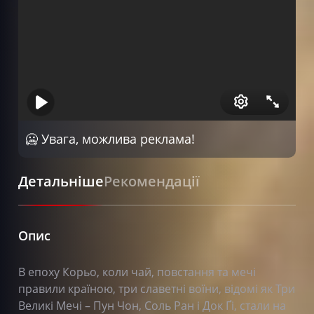
🥶 Увага, можлива реклама!
Детальніше
Рекомендації
Опис
В епоху Корьо, коли чай, повстання та мечі
правили країною, три славетні воїни, відомі як Три
Великі Мечі – Пун Чон, Соль Ран і Док Ґі, стали на