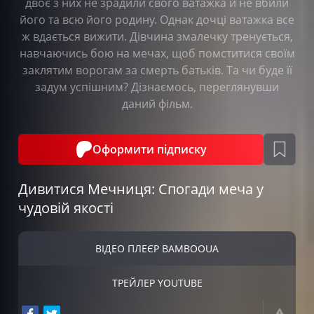
двоє з них не зрадили свого ватажка й не вбили
його та всю його родину. Однак дочці ватажка все
ж вдається вижити. Дівчина змалечку тренується,
навчаючись бою на мечах, щоб помститися своїм
заклятим ворогам за смерть батьків. Та чи буде її
задум успішним? Дізнаємось, переглянувши
даний фільм.
Оформити підписку
Дивитися Мечниця: Спогади меча у
чудовій якості
ВІДЕО ПЛЕЄР BAMBOOUA
ТРЕЙЛЕР YOUTUBE