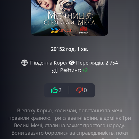
2015
2 год. 1 хв.
Південна Корея
Переглядів: 2 754
Рейтинг:
+2
2
0
В епоху Корьо, коли чай, повстання та мечі
правили країною, три славетні воїни, відомі як Три
Великі Мечі, стали на захист простого народу.
Вони завзято боролися за справедливість, поки