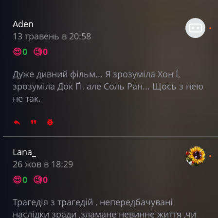
Aden
13 травень в 20:58
😍
0
🧐
0
Дуже дивний фільм... Я зрозуміла Хон Ї,
зрозуміла Док Ґі, але Соль Ран... Щось з нею
не так.
Lana_
26 жов в 18:29
😍
0
🧐
0
Трагедія з трагедій , непередбачувані
наслідки зради ,зламане невинне життя ,чи