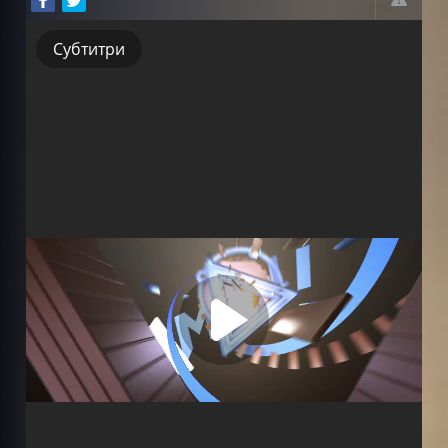
Субтитри
Субтитри
Дубляж