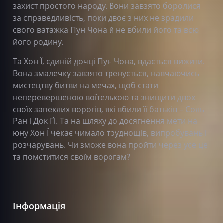
захист простого народу. Вони завзято боролися
за справедливість, поки двоє з них не зрадили
свого ватажка Пун Чона й не вбили його та всю
його родину.
Та Хон Ї, єдиній дочці Пун Чона, вдається вижити.
Вона змалечку завзято тренується, навчаючись
мистецтву битви на мечах, щоб стати
неперевершеною воїтелькою та знищити двох
своїх запеклих ворогів, які вбили її батьків – Соль
Ран і Док Ґі. Та на шляху до досягнення мети на
юну Хон Ї чекає чимало труднощів, випробувань і
розчарувань. Чи зможе вона пройти через усе це
та помститися своїм ворогам?
Інформація