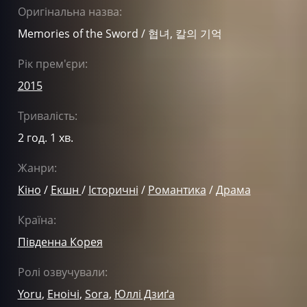
Оригінальна назва:
Memories of the Sword / 협녀, 칼의 기억
Рік прем'єри:
2015
Тривалість:
2 год. 1 хв.
Жанри:
Кіно
/
Екшн
/
Історичні
/
Романтика
/
Драма
Країна:
Південна Корея
Ролі озвучували:
Yoru
,
Еноічі
,
Sora
,
Юллі Дзиґа