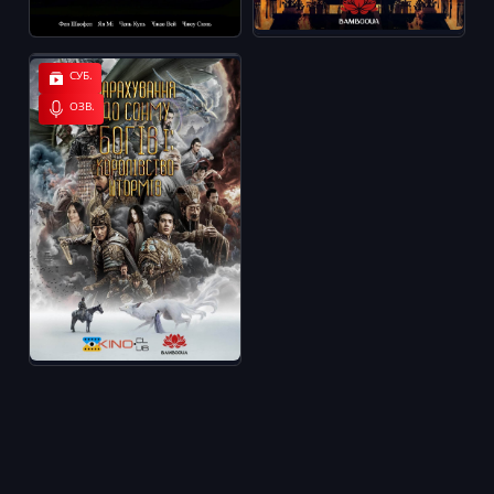
СУБ.
ОЗВ.