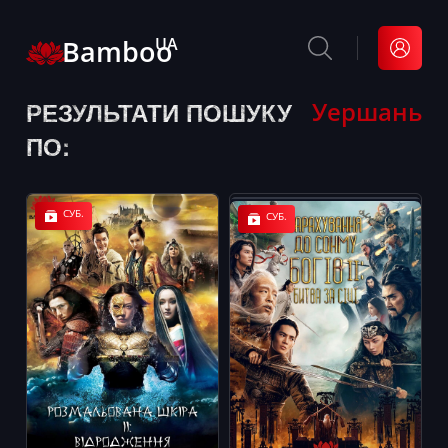
Bamboo
UA
РЕЗУЛЬТАТИ ПОШУКУ
Уершань
ПО:
СУБ.
СУБ.