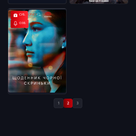
СУБ.
ОЗВ.
1
2
3