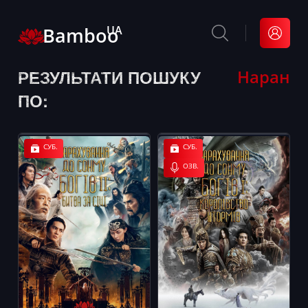
Bamboo
UA
РЕЗУЛЬТАТИ ПОШУКУ
Наран
ПО:
СУБ.
СУБ.
ОЗВ.