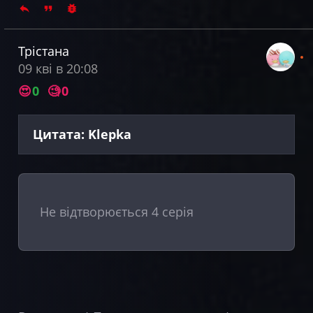
Трістана
09 кві в 20:08
😍
0
🧐
0
Цитата: Klepka
Не відтворюється 4 серія