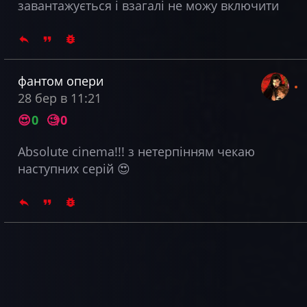
завантажується і взагалі не можу включити
фантом опери
28 бер в 11:21
😍
0
🧐
0
Absolute cinema!!! з нетерпінням чекаю
наступних серій
😍