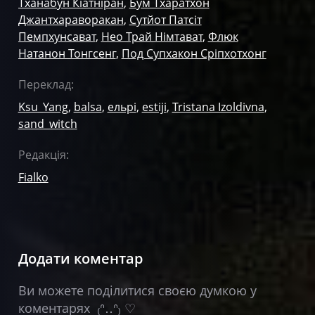
Тханабун Кіатніран
,
Бум Тхаратхон
Джантхараворакан
,
Сутйот Патсіт
Пемпхунсават
,
Нео Трай Німтават
,
Флюк
Натанон Тонгсенг
,
Под Супхакон Сріпхотхонг
Переклад:
Ksu_Yang
,
balsa
,
ельрі
,
estiji
,
Tristana Izoldivna
,
sand_witch
Редакція:
Fialko
Додати коментар
Ви можете поділитися своєю думкою у
коментарях ₍ᐢ‥ᐢ₎ ♡