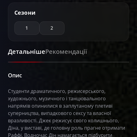
Сезони
1
2
Детальніше
Рекомендації
Опис
Студенти драматичного, режисерського,
художнього, музичного і танцювального
напрямів опинилися в заплутаному плетиві
суперництва, випадкового сексу та власної
вразливості. Джек режисує свого колишнього,
Діна, у виставі, де головну роль прагне отримати
Раффі. Водночас Дін намагається підбурити