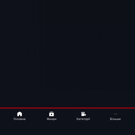
Bamboo
UA
Головна
Жанри
Категорії
Більше