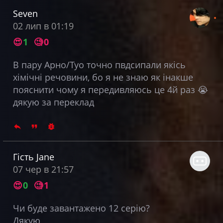
Seven
02 лип в 01:19
😍
1
🧐
0
В пару Арно/Туо точно пвдсипали якісь
хімічні речовини, бо я не знаю як інакше
пояснити чому я передивляюсь це 4й раз 😭
дякую за переклад
Гість Jane
07 чер в 21:57
😍
0
🧐
1
Чи буде завантажено 12 серію?
Дякую