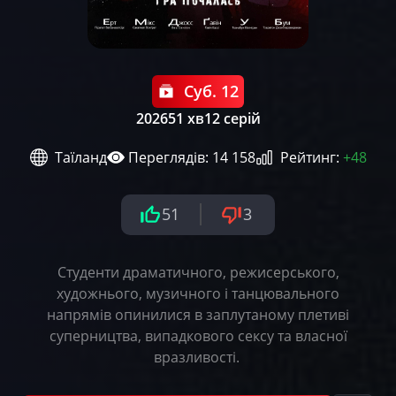
Суб. 12
2026
51 хв
12 серій
Таїланд
Переглядів: 14 158
Рейтинг:
+48
51
3
Студенти драматичного, режисерського,
художнього, музичного і танцювального
напрямів опинилися в заплутаному плетиві
суперництва, випадкового сексу та власної
вразливості.