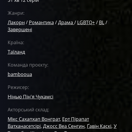
Жанри:
Лакорн
/
Романтика
/
Драма
/
LGBTQ+
/
BL
/
Завершені
Країна:
Таїланд
Команда проєкту:
bambooua
Режисер:
Нінью Пін'я Чукамсі
Акторський склад:
Мікс Сахапхап Вонграт
,
Ерт Пірапат
Ватханасетсірі
,
Джосс Веа Сенгин
,
Ґавін Каскі
,
У