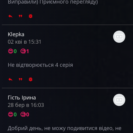
Виправили) Приємного перегляду)
Klepka
02 кві в 15:31
😍
0
🧐
1
Не відтворюється 4 серія
Гість Ірина
28 бер в 16:03
😍
0
🧐
0
Добрий день, не можу подивитися відео, не