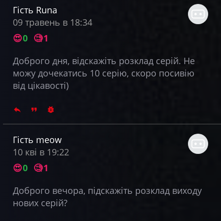
Гість Runa
09 травень в 18:34
😍
0
🧐
1
Доброго дня, відскажіть розклад серій. Не
можу дочекатись 10 серію, скоро посивію
від цікавості)
Гість meow
10 кві в 19:22
😍
0
🧐
1
Доброго вечора, підскажіть розклад виходу
нових серій?