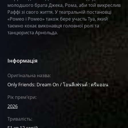
молодшого брата Джека, Рома, аби той викреслив
Раффі зі свого життя. У театральній постановці
«Ромео і Ромео» також бере участь Туа, який
таємно кохає виконавця головної ролі та
танцюриста Арнольда.
Інформація
Оригінальна назва:
Only Friends: Dream On / โอนลีเฟรนด์ : ดรีมออน
Рік прем'єри:
2026
Тривалість:
51 хв 12 серій