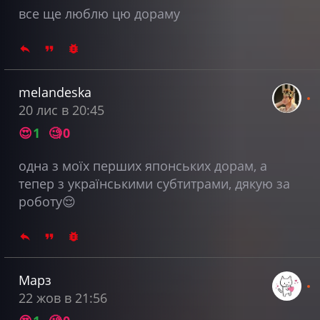
все ще люблю цю дораму
melandeska
20 лис в 20:45
😍
1
🧐
0
одна з моїх перших японських дорам, а
тепер з українськими субтитрами, дякую за
роботу😌
Марз
22 жов в 21:56