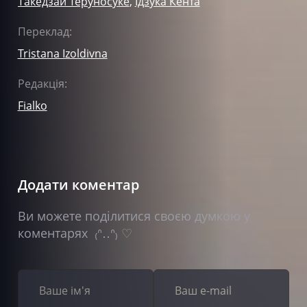
Такедзай Теруносуке
,
Ідзука Кента
Переклад:
Tristana Izoldivna
Редакція:
Fialko
Додати коментар
Ви можете поділитися своєю думкою у
коментарях ₍ᐢ‥ᐢ₎ ♡