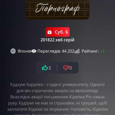
Суб. 6
2018
22 хв
6 серій
Японія
Переглядів: 44 202
Рейтинг:
+3
3
0
Кудзумі Харухіко - студент університету. Одного
дня він спричиняє аварію на велосипеді.
Внаслідок аварії письменник Кіджіма Ріо ламає
руку. Кудзумі не має ні страховки, ні грошей, щоб
заплатити Кіджімі за лікування. Натомість, Кіджіма