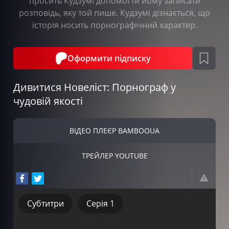
просить Кудзумі допомогти йому записати
розповідь, яку той пише. Кудзумі дізнається, що
історія носить порнографічний характер.
Оформити підписку
Дивитися Новеліст: Порнограф у
чудовій якості
ВІДЕО ПЛЕЄР BAMBOOUA
ТРЕЙЛЕР YOUTUBE
Субтитри
Серія 1
Субтитри
Серія 1