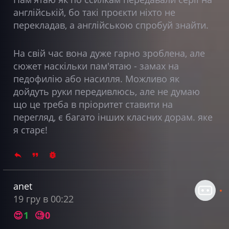
англійській, бо такі проєкти ніхто не
перекладав, а англійською спробуй знайти.
На свій час вона дуже гарно зроблена, але
сюжет наскільки пам'ятаю - замах на
педофилію або насилля. Можливо як
дойдуть руки передивлюсь, але не думаю
що це треба в пріоритет ставити на
перегляд, є багато інших класних дорам. яке
я старє!
anet
19 гру в 00:22
😍
1
🧐
0