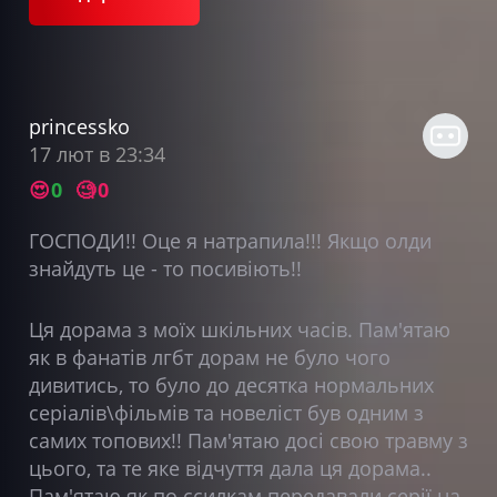
princessko
17 лют в 23:34
😍
0
🧐
0
ГОСПОДИ!! Оце я натрапила!!! Якщо олди
знайдуть це - то посивіють!!
Ця дорама з моїх шкільних часів. Пам'ятаю
як в фанатів лгбт дорам не було чого
дивитись, то було до десятка нормальних
серіалів\фільмів та новеліст був одним з
самих топових!! Пам'ятаю досі свою травму з
цього, та те яке відчуття дала ця дорама..
Пам'ятаю як по ссилкам передавали серії на