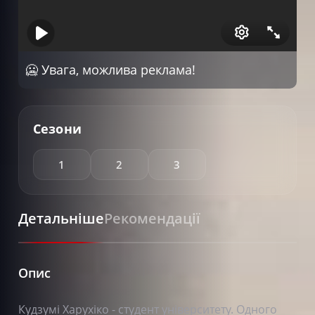
🥶 Увага, можлива реклама!
Сезони
1
2
3
Детальніше
Рекомендації
Опис
Кудзумі Харухіко - студент університету. Одного