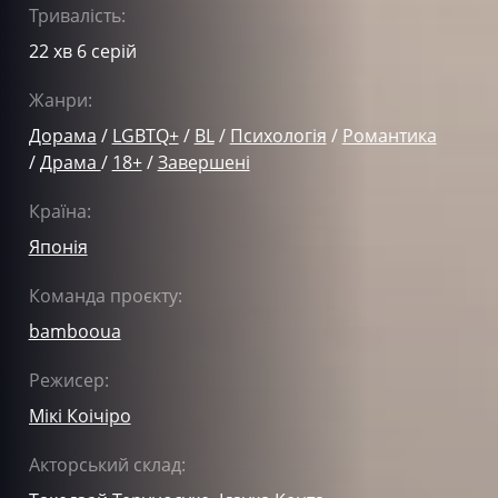
Тривалість:
22 хв 6 серій
Жанри:
Дорама
/
LGBTQ+
/
BL
/
Психологія
/
Романтика
/
Драма
/
18+
/
Завершені
Країна:
Японія
Команда проєкту:
bambooua
Режисер:
Мікі Коічіро
Акторський склад: