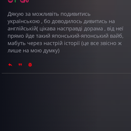
😍
1
🧐
0
Дякую за можливіть подивитись
українською , бо доводилось дивитись на
англійській( цікава насправді дорама , від неї
прямо йде такий японський-японський вайб,
мабуть через настрій історії (це все звісно ж
лише на мою думку)