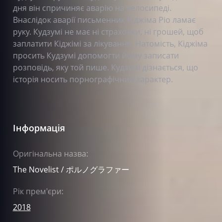
дня він спричиняє аварію на велосипеді.
Внаслідок аварії письменник Кіджіма Ріо ламає
руку. Кудзумі не має ні страховки, ні грошей, щоб
заплатити Кіджімі за лікування. Натомість, Кіджіма
просить Кудзумі допомогти йому записати
розповідь, яку той пише. Кудзумі дізнається, що
історія носить порнографічний характер.
Інформація
Оригінальна назва:
The Novelist / ポルノグラファー
Рік прем'єри:
2018