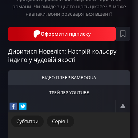
романи. Чи вийде з цього щось цікаве? А може
навпаки, вони розсваряться вщент?
Оформити підписку
Дивитися Новеліст: Настрій кольору
індиго у чудовій якості
ВІДЕО ПЛЕЄР BAMBOOUA
ТРЕЙЛЕР YOUTUBE
Субтитри
Серія 1
Субтитри
Серія 1