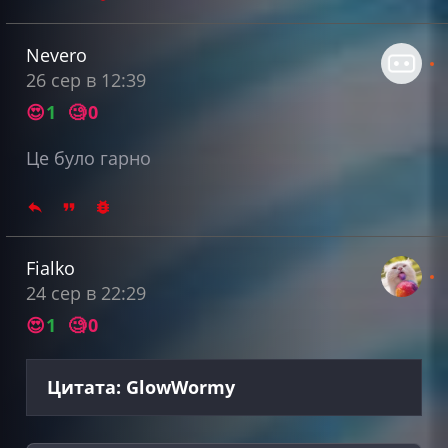
Nevero
26 сер в 12:39
😍
1
🧐
0
Це було гарно
Fialko
24 сер в 22:29
😍
1
🧐
0
Цитата: GlowWormy