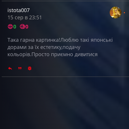
istota007
15 сер в 23:51
😍
0
🧐
0
Така гарна картинка!Люблю такі японські
дорами за їх естетику,подачу
кольорів.Просто приємно дивитися