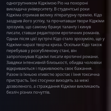
одногрупником Кіджімою Ріо на похороні
викладача університету. В студентські роки
Кіджіма отримав велику літературну премію. Кідо
заздрив його успіху, та прочитавши твори Кіджіми
зрозумів, що самому бракує таланту і кинув
писати, ставши редактором еротичних романів.
Однак після цієї зустрічі Кідо стало зрозуміло, що у
Кіджіми наразі творча криза. Оскільки Кідо також
перебував у розгубленому стані, він
запропонував Кіджімі писати еротичні романи.
Завдяки інтенсивній близькості, обидва чоловіки
відкриваються і підживлюють своє бажання.
Разом із їхньою хтивістю зростає і їхня токсична
пристрасть. Їхні стосунки виходять за межі
дозволеного, а страждання Кіджіми викликають
безліч різних почуттів.