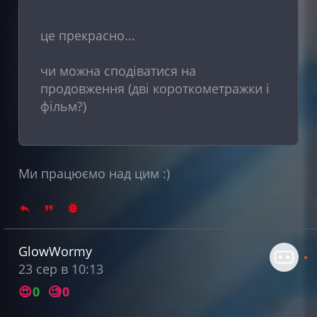
це прекрасно...
чи можна сподіватися на
продовження (дві короткометражки і
фільм?)
Ми працюємо над цим :)
GlowWormy
23 сер в 10:13
😍
0
🧐
0