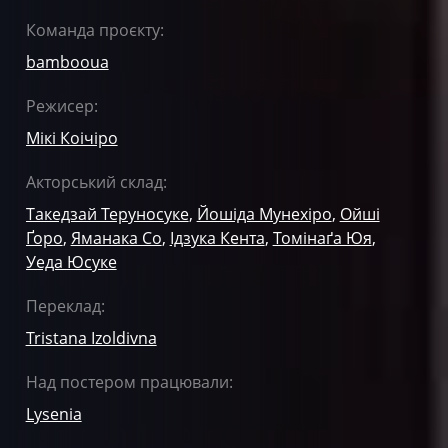
Команда проєкту:
bambooua
Режисер:
Мікі Коічіро
Акторський склад:
Такедзай Теруносуке
,
Йошіда Мунехіро
,
Ойші
Ґоро
,
Яманака Со
,
Ідзука Кента
,
Томінаґа Юя
,
Уеда Юсуке
Переклад:
Tristana Izoldivna
Над постером працювали:
Lysenia