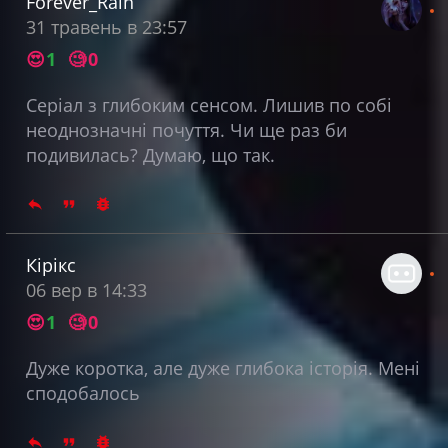
Forever_Rain
31 травень в 23:57
😍
1
🧐
0
Серіал з глибоким сенсом. Лишив по собі
неоднозначні почуття. Чи ще раз би
подивилась? Думаю, що так.
Кірікс
06 вер в 14:33
😍
1
🧐
0
Дуже коротка, але дуже глибока історія. Мені
сподобалось