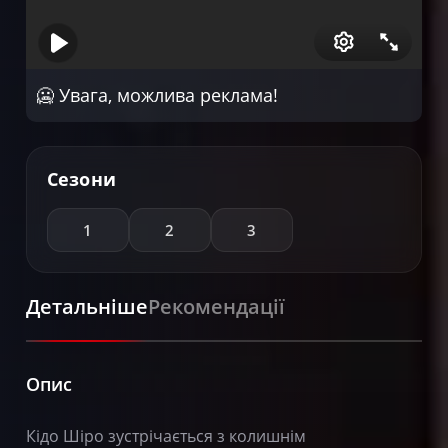
🥶 Увага, можлива реклама!
Сезони
1
2
3
Детальніше
Рекомендації
Опис
Кідо Шіро зустрічається з колишнім