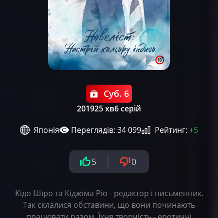
Суб. 6
2019
25 хв
6 серій
Японія
Переглядів: 34 099
Рейтинг:
+5
5
0
Кідо Шіро та Кіджіма Ріо - редактор і письменник.
Так склалися обставини, що вони починають
працювати разом. Їхня творчість - еротичні