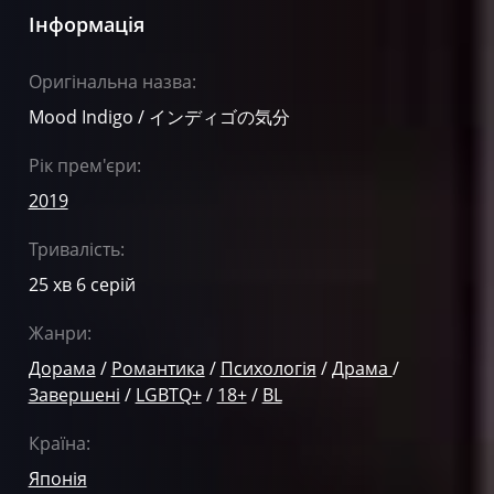
Інформація
Оригінальна назва:
Mood Indigo / インディゴの気分
Рік прем'єри:
2019
Тривалість:
25 хв 6 серій
Жанри:
Дорама
/
Романтика
/
Психологія
/
Драма
/
Завершені
/
LGBTQ+
/
18+
/
BL
Країна:
Японія