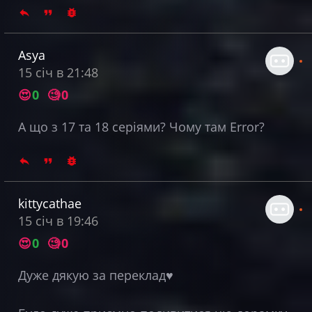
Asya
15 січ в 21:48
😍
0
🧐
0
А що з 17 та 18 серіями? Чому там Error?
kittycathae
15 січ в 19:46
😍
0
🧐
0
Дуже дякую за переклад♥