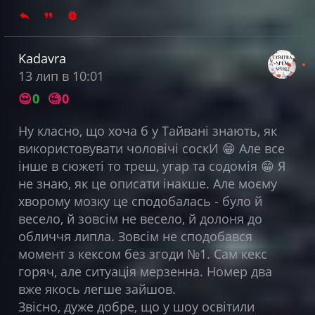
Kadavra
13 лип в 10:01
😍
0
🧐
0
Ну класно, що хоча б у Тайвані знають, як
використовувати чоловічі соскИ 😁 Але все
інше в сюжеті то треш, угар та содомія 😁 Я
не знаю, як це описати інакше. Але моєму
хворому мозку це сподобалась - було й
весело, й зовсім не весело, й долоня до
обличчя липла. Зовсім не сподобався
момент з кексом без згоди №1. Сам кекс
горяч, але ситуація мерзенна. Номер два
вже якось легше зайшов.
Звісно, дуже добре, що у шоу освітили