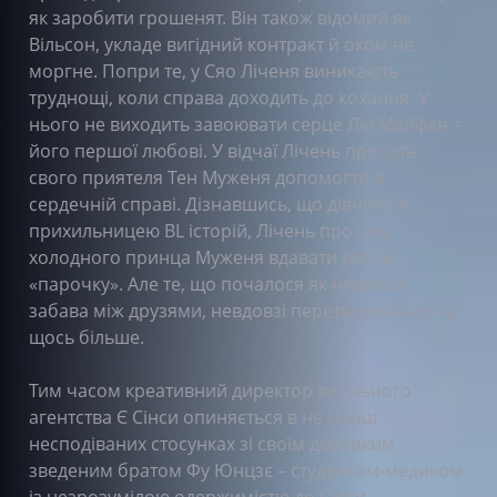
як заробити грошенят. Він також відомий як
Вільсон, укладе вигідний контракт й оком не
моргне. Попри те, у Сяо Ліченя виникають
труднощі, коли справа доходить до кохання. У
нього не виходить завоювати серце Лю Мейфан –
його першої любові. У відчаї Лічень просить
свого приятеля Тен Муженя допомогти в
сердечній справі. Дізнавшись, що дівчина є
прихильницею BL історій, Лічень просить
холодного принца Муженя вдавати разом
«парочку». Але те, що почалося як невинна
забава між друзями, невдовзі перетворюється на
щось більше.
Тим часом креативний директор весільного
агентства Є Сінси опиняється в не менш
несподіваних стосунках зі своїм дволиким
зведеним братом Фу Юнцзє – студентом-медиком
із незрозумілою одержимістю до Сінси.