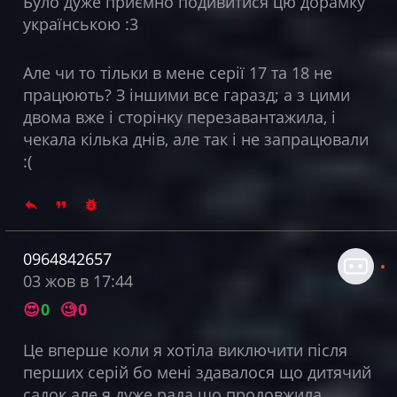
Було дуже приємно подивитися цю дорамку
українською :3
Але чи то тільки в мене серії 17 та 18 не
працюють? З іншими все гаразд; а з цими
двома вже і сторінку перезавантажила, і
чекала кілька днів, але так і не запрацювали
:(
0964842657
03 жов в 17:44
😍
0
🧐
0
Це вперше коли я хотіла виключити після
перших серій бо мені здавалося що дитячий
садок але я дуже рада що продовжила