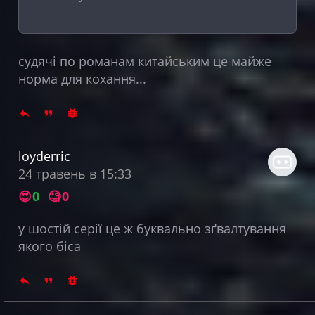
судячі по романам китайським це майже
норма для кохання...
loyderric
24 травень в 15:33
😍
0
🧐
0
у шостій серії це ж буквально зґвалтування
якого біса