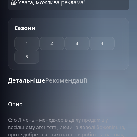
🥶 Увага, можлива реклама!
Сезони
1
2
3
4
5
Детальніше
Рекомендації
Опис
Сяо Лічень – менеджер відділу продажів у
весільному агентстві, людина доволі божевільна,
проте добре знається на своїй роботі та на тому,