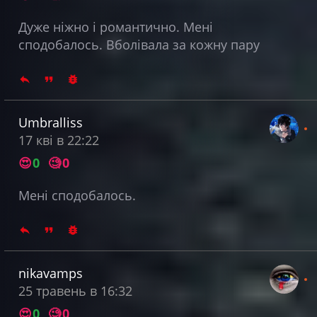
Дуже ніжно і романтично. Мені
сподобалось. Вболівала за кожну пару
Umbralliss
17 кві в 22:22
😍
0
🧐
0
Мені сподобалось.
nikavamps
25 травень в 16:32
😍
0
🧐
0