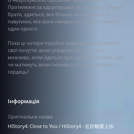
Протилежні за характерами, як ніч і день, обидва
брати, здається, все більше заплутуються в
павутинні, яке вони ненароком сплели навколо
один одного.
Поки ці чотири парубки намагаються зрозуміти
свої почуття, вони усвідомлюють, що все
можливо, коли йдеться про сердечні справи. Але
чи матимуть вони сміливість іти за покликом
сердець?
Інформація
Оригінальна назва:
HIStory4: Close to You / HIStory4 - 近距離愛上你