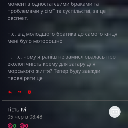
момент з одностатєвими браками та
проблемами у сім'ї та суспільстві, за це
респект.
п.с. від молодшого братика до самого кінця
мені було моторошно
п. п.с. чому я раніш не замислювалась про
екологічність крему для загару для
морського життя? Тепер буду завжди
перевіряти це
Гість Ivi
05 чер в 08:48
😍
0
🧐
0