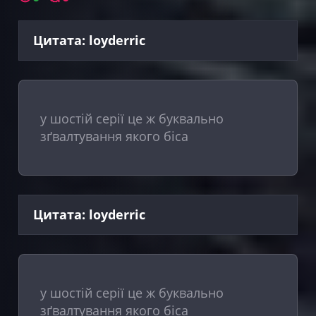
Цитата: loyderric
у шостій серії це ж буквально
зґвалтування якого біса
Цитата: loyderric
у шостій серії це ж буквально
зґвалтування якого біса