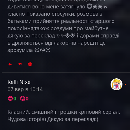
дивитися воно мене затягнуло 😇💓💓🔥
класно показано стосунки, розмова з
батьками прийняття реальності старшого
покоління,також роздуми про майбутнє
дякую за переклад ✨✨🌟🌟 і дорами справді
відрізняються від лакорнів нарешті це
зрозуміла 😋😘😉
Kelli Nixe
07 вер в 10:14
😍
0
🧐
0
Класний, смішний і трошки кріповий серіал.
Чудова історія) Дякую за переклад:)