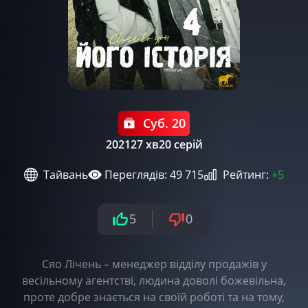
Суб. 20
2021
27 хв
20 серій
Тайвань
Переглядів: 49 715
Рейтинг:
+5
5
0
Сяо Лічень – менеджер відділу продажів у
весільному агентстві, людина доволі божевільна,
проте добре знається на своїй роботі та на тому,