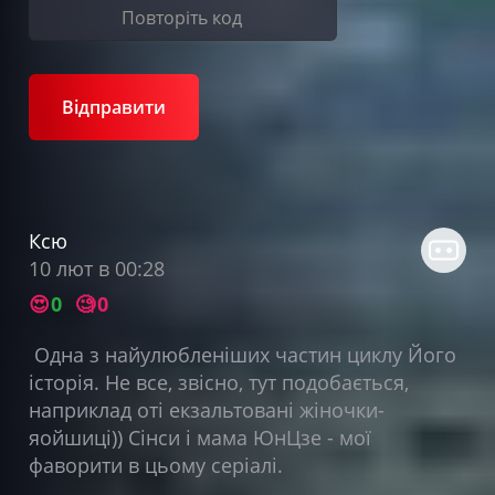
Відправити
Ксю
10 лют в 00:28
😍
0
🧐
0
Одна з найулюбленіших частин циклу Його
історія. Не все, звісно, тут подобається,
наприклад оті екзальтовані жіночки-
яойшиці)) Сінси і мама ЮнЦзе - мої
фаворити в цьому серіалі.