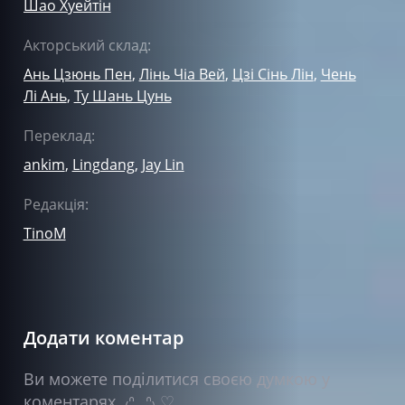
Шао Хуейтін
Акторський склад:
Ань Цзюнь Пен
,
Лінь Чіа Вей
,
Цзі Сінь Лін
,
Чень
Лі Ань
,
Ту Шань Цунь
Переклад:
ankim
,
Lingdang
,
Jay Lin
Редакція:
TinoM
Додати коментар
Ви можете поділитися своєю думкою у
коментарях ₍ᐢ‥ᐢ₎ ♡