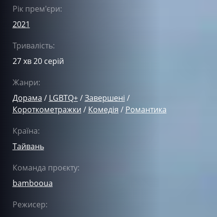
Рік прем'єри:
2021
Тривалість:
27 хв 20 серій
Жанри:
Дорама
/
LGBTQ+
/
Завершені
/
Короткометражки
/
Комедія
/
Романтика
Країна:
Тайвань
Команда проєкту:
bambooua
Режисер: