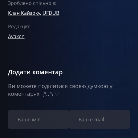
Зроблено спільно з:
Клан Кайзоку
,
UFDUB
Редакція:
Avaken
Додати коментар
Ви можете поділитися своєю думкою у
коментарях ₍ᐢ‥ᐢ₎ ♡