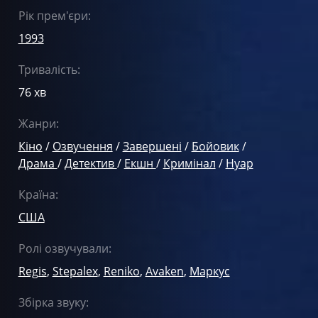
Рік прем'єри:
1993
Тривалість:
76 хв
Жанри:
Кіно
/
Озвучення
/
Завершені
/
Бойовик
/
Драма
/
Детектив
/
Екшн
/
Кримінал
/
Нуар
Країна:
США
Ролі озвучували:
Regis
,
Stepalex
,
Reniko
,
Avaken
,
Маркус
Збірка звуку: