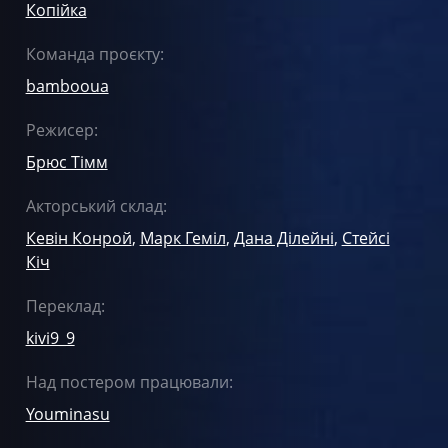
Копійка
Команда проєкту:
bambooua
Режисер:
Брюс Тімм
Акторський склад:
Кевін Конрой
,
Марк Геміл
,
Дана Ділейні
,
Стейсі
Кіч
Переклад:
kivi9_9
Над постером працювали:
Youminasu