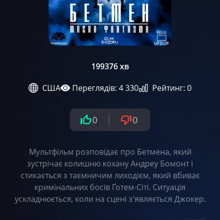
1993
76 хв
США
Переглядів: 4 330
Рейтинг:
0
0
0
Мультфільм розповідає про Бетмена, який
зустрічає колишню кохану Андреу Бомонт і
стикається з таємничим лиходієм, який вбиває
кримінальних босів Ґотем-Сіті. Ситуація
ускладнюється, коли на сцені з'являється Джокер.