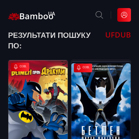
Bamboo
UA
РЕЗУЛЬТАТИ ПОШУКУ
UFDUB
ПО:
ОЗВ.
ОЗВ.