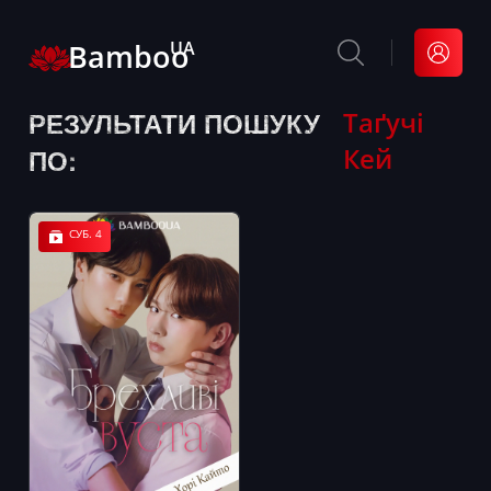
Bamboo
UA
РЕЗУЛЬТАТИ ПОШУКУ
Таґучі
Кей
ПО:
СУБ. 4