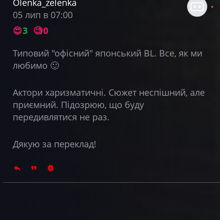
Olenka_zelenka
05 лип в 07:00
😍
3
🧐
0
Типовий "офісний" японський BL. Все, як ми
любимо
🙂
Актори харизматичні. Сюжет неспішний, але
приємний. Підозрюю, що буду
передивлятися не раз.
Дякую за переклад!