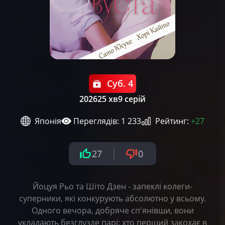
Суб. 4
2026
25 хв
9 серій
Японія
Переглядів: 1 233
Рейтинг:
+27
27
0
Йоцуя Рьо та Шіто Дзен - запеклі колеги-
суперники, які конкурують абсолютно у всьому.
Одного вечора, добряче сп'янівши, вони
укладають безглузде парі: хто перший закохає в