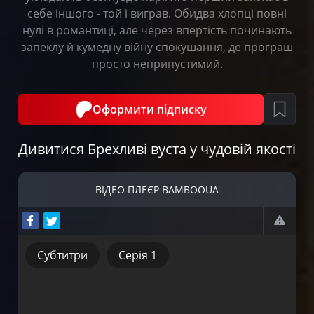
себе іншого - той і виграв. Обидва хлопці повні
нулі в романтиці, але через впертість починають
запеклу й кумедну війну спокушання, де програш
просто неприпустимий.
Оформити підписку
Дивитися Брехливі вуста у чудовій якості
ВІДЕО ПЛЕЄР BAMBOOUA
Субтитри
Серія 1
Субтитри
Серія 1
Серія 2