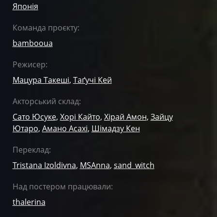
Японія
Команда проєкту:
bambooua
Режисер:
Мацура Такеші
,
Таґучі Кей
Акторський склад:
Сато Юсуке
,
Хорі Кайто
,
Хірай Амон
,
Зайцу
Ютаро
,
Амано Асахі
,
Шімадзу Кен
Переклад:
Tristana Izoldivna
,
MSAnna
,
sand_witch
Над постером працювали:
thalerina