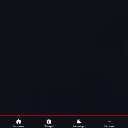
Bamboo
UA
Головна
Жанри
Категорії
Більше