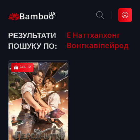
Bamboo
UA
РЕЗУЛЬТАТИ
Е Наттхапхонг
Вонгкавіпейрод
ПОШУКУ ПО:
СУБ. 12