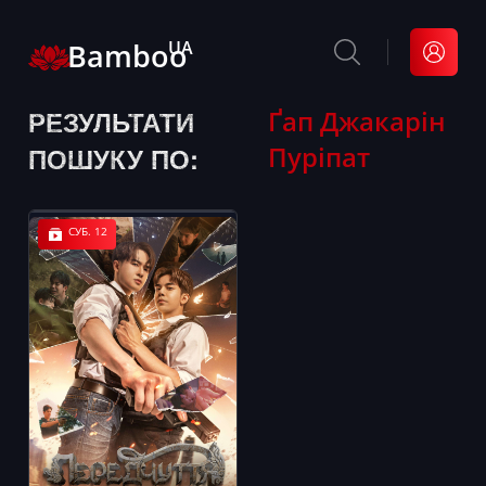
Bamboo
UA
РЕЗУЛЬТАТИ
Ґап Джакарін
Пуріпат
ПОШУКУ ПО:
СУБ. 12