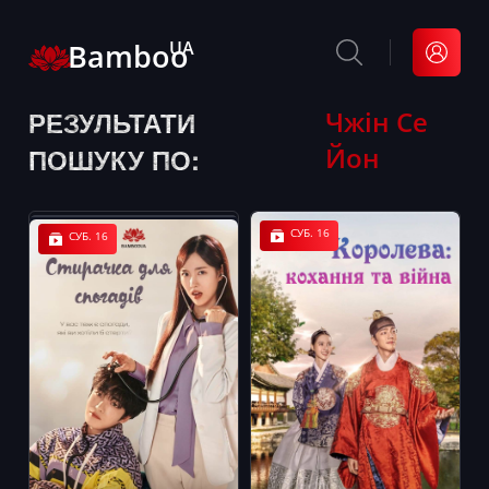
Bamboo
UA
РЕЗУЛЬТАТИ
Чжін Се
Йон
ПОШУКУ ПО:
СУБ. 16
СУБ. 16