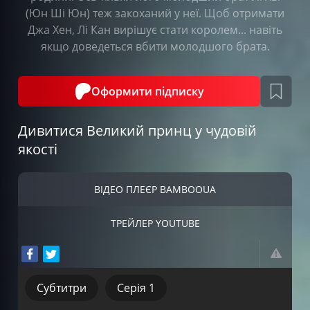
(Юн Ші Юн) теж закоханий у неї. Щоб отримати
Джа Хен, Лі Кан вирішує стати королем... навіть
якщо доведеться вбити молодшого брата.
Оформити підписку
Дивитися Великий принц у чудовій
якості
ВІДЕО ПЛЕЄР BAMBOOUA
ТРЕЙЛЕР YOUTUBE
Субтитри
Серія 1