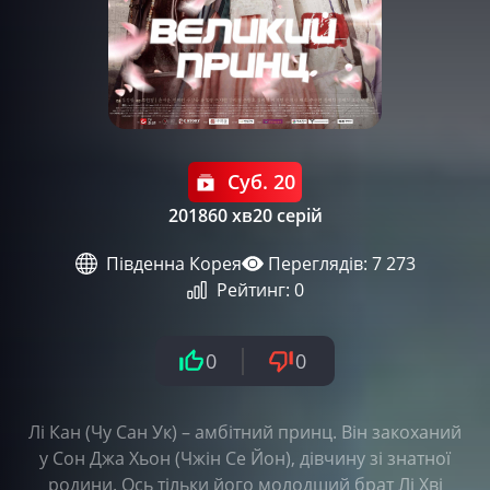
Суб. 20
2018
60 хв
20 серій
Південна Корея
Переглядів: 7 273
Рейтинг:
0
0
0
Лі Кан (Чу Сан Ук) – амбітний принц. Він закоханий
у Сон Джа Хьон (Чжін Се Йон), дівчину зі знатної
родини. Ось тільки його молодший брат Лі Хві