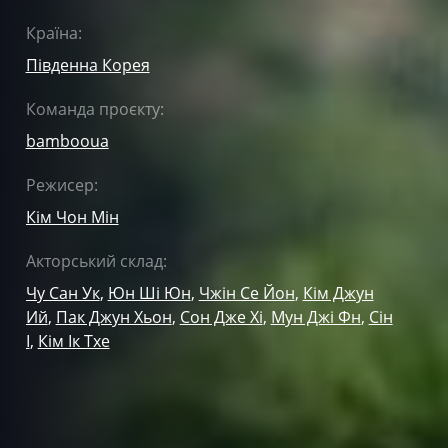
Країна:
Південна Корея
Команда проєкту:
bambooua
Режисер:
Кім Чон Мін
Акторський склад:
Чу Сан Ук
,
Юн Ші Юн
,
Чжін Се Йон
,
Кім Джун
Ий
,
Пак Джун Хьон
,
Сон Дже Хі
,
Мун Джі Фн
,
Сін
І
,
Кім Ік Тхе