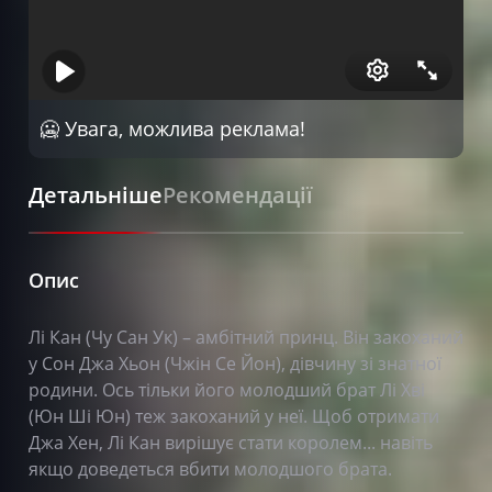
Серія 13
Серія 14
Серія 15
🥶 Увага, можлива реклама!
Серія 16
Серія 17
Детальніше
Рекомендації
Серія 18
Серія 19
Опис
Серія 20
Лі Кан (Чу Сан Ук) – амбітний принц. Він закоханий
у Сон Джа Хьон (Чжін Се Йон), дівчину зі знатної
родини. Ось тільки його молодший брат Лі Хві
(Юн Ші Юн) теж закоханий у неї. Щоб отримати
Джа Хен, Лі Кан вирішує стати королем... навіть
якщо доведеться вбити молодшого брата.