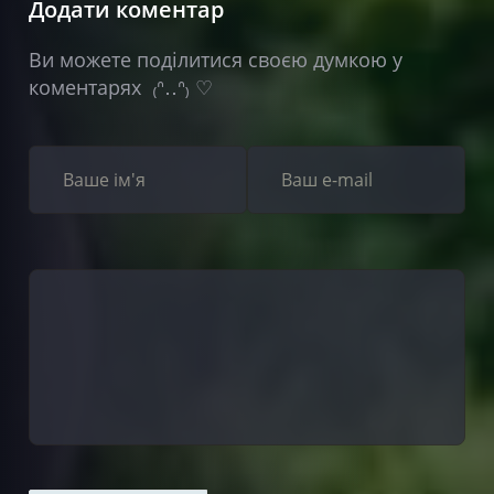
Додати коментар
Ви можете поділитися своєю думкою у
коментарях ₍ᐢ‥ᐢ₎ ♡