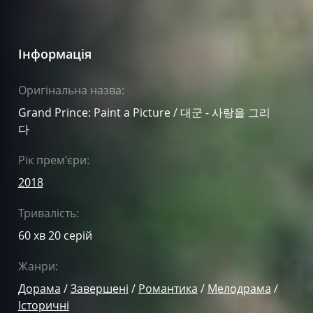
Інформація
Оригінальна назва:
Grand Prince: Paint a Picture / 대군 - 사랑을 그리
다
Рік прем'єри:
2018
Тривалість:
60 хв 20 серій
Жанри:
Дорама
/
Завершені
/
Романтика
/
Мелодрама
/
Історичні