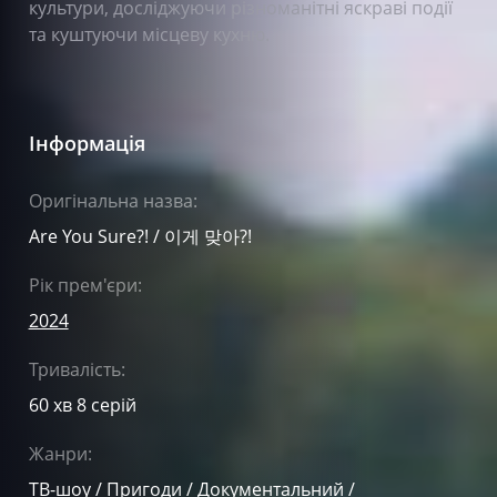
культури, досліджуючи різноманітні яскраві події
та куштуючи місцеву кухню.
Інформація
Оригінальна назва:
Are You Sure?! / 이게 맞아?!
Рік прем'єри:
2024
Тривалість:
60 хв 8 серій
Жанри:
ТВ-шоу
/
Пригоди
/
Документальний
/