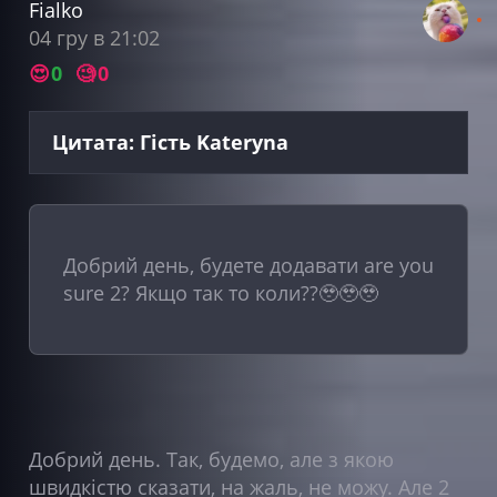
Fialko
04 гру в 21:02
😍
0
🧐
0
Цитата: Гість Kateryna
Добрий день, будете додавати are you
sure 2? Якщо так то коли??🥹🥹🥹
Добрий день. Так, будемо, але з якою
швидкістю сказати, на жаль, не можу. Але 2