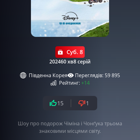
Суб. 8
2024
60 хв
8 серій
Південна Корея
Переглядів: 59 895
Рейтинг:
+14
15
1
Шоу про подорож Чіміна і Чонґука трьома
знаковими місцями світу.