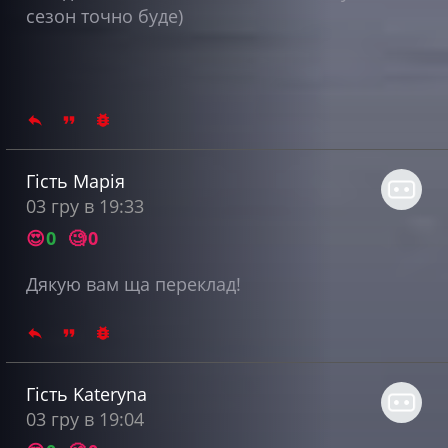
сезон точно буде)
Гість Марія
03 гру в 19:33
😍
0
🧐
0
Дякую вам ща переклад!
Гість Kateryna
03 гру в 19:04