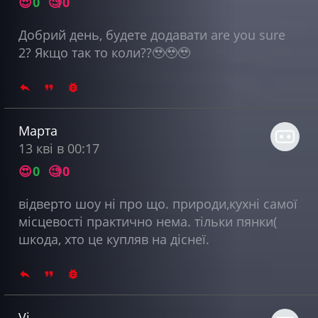
😍
0
🧐
0
Добрий день, будете додавати are you sure
2? Якщо так то коли??🥹🥹🥹
Марта
13 кві в 00:17
😍
0
🧐
0
відверто шоу ні про що. природи,кухні самої
місцевості практично нема. тільки пянки(
шкода, хто це купляв на діснеї.
Vi