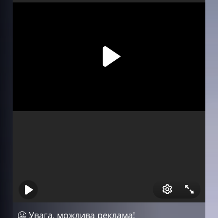
Серія 5
Серія 6
Серія 7
Серія 8
🥶 Увага, можлива реклама!