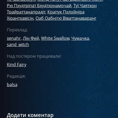
Рю Пхудтріпат Бхудтхонамочай
,
Туї Чаятхон
Трайраттанапрадіт
,
Крапук Пхлойніра
Хірантхавісін
,
Оаб Оабнітхі Віваттанаваранг
Переклад:
xenahr
,
Лін Фей
,
White Swallow
,
Чумачка
,
sand_witch
Над постером працювали:
Kind Fairy
Редакція:
balsa
Додати коментар