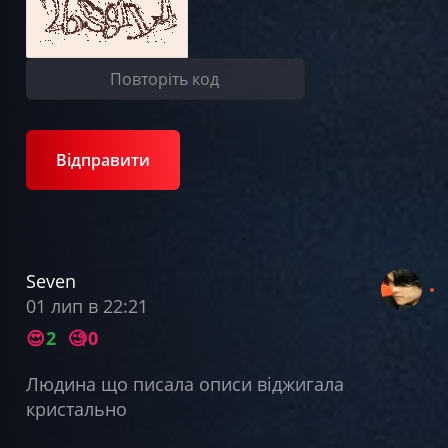
Відправити
Seven
01 лип в 22:21
😍
2
🧐
0
Людина що писала описи віджигала
кристально