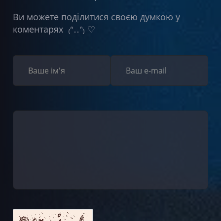
Ви можете поділитися своєю думкою у
коментарях ₍ᐢ‥ᐢ₎ ♡