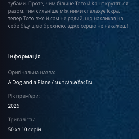
зубами. Проте, чим більше Тото й Каніт крутяться
разом, тим сильніше між ними спалахує іскра. І
тепер Тото вже й сам не радий, що накликав на
себе біду цією брехнею, адже серцю не накажеш!
Інформація
Оригінальна назва:
A Dog and a Plane / หมาเห่าเครื่องบิน
Рік прем'єри:
2026
Тривалість:
50 хв 10 серій