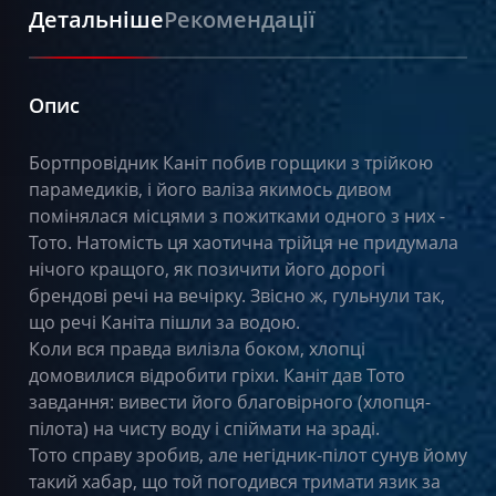
Детальніше
Рекомендації
Опис
Бортпровідник Каніт побив горщики з трійкою
парамедиків, і його валіза якимось дивом
помінялася місцями з пожитками одного з них -
Тото. Натомість ця хаотична трійця не придумала
нічого кращого, як позичити його дорогі
брендові речі на вечірку. Звісно ж, гульнули так,
що речі Каніта пішли за водою.
Коли вся правда вилізла боком, хлопці
домовилися відробити гріхи. Каніт дав Тото
завдання: вивести його благовірного (хлопця-
пілота) на чисту воду і спіймати на зраді.
Тото справу зробив, але негідник-пілот сунув йому
такий хабар, що той погодився тримати язик за