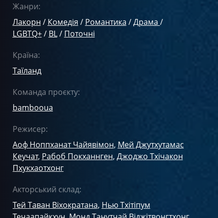
Жанри:
Лакорн
/
Комедія
/
Романтика
/
Драма
/
LGBTQ+
/
BL
/
Поточні
Країна:
Таїланд
Команда проєкту:
bambooua
Режисер:
Аоф Ноппханат Чайявімон
,
Мей Джутхутамас
Кеучат
,
Рабоб Покханнген
,
Джоджо Тхічакон
Пхукхаотхонг
Акторський склад:
Тей Таван Віхократана
,
Нью Тхітіпум
Течаапайкхун
,
Монд Танутчай Віджітвонгтхонг
,