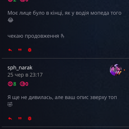
Моє лице було в кінці, як у водія мопеда того
😂
чекаю продовження 🫰
sph_narak
25 чер в 23:17
😍
8
🧐
0
Я ще не дивилась, але ваш опис зверху топ
🤣