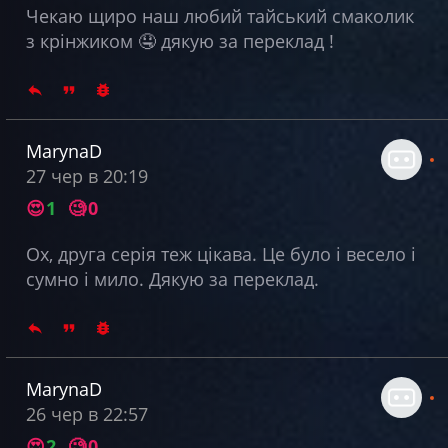
Чекаю щиро наш любий тайський смаколик
з крінжиком 🤤 дякую за переклад !
MarynaD
27 чер в 20:19
😍
1
🧐
0
Ох, друга серія теж цікава. Це було і весело і
сумно і мило. Дякую за переклад.
MarynaD
26 чер в 22:57
😍
2
🧐
0