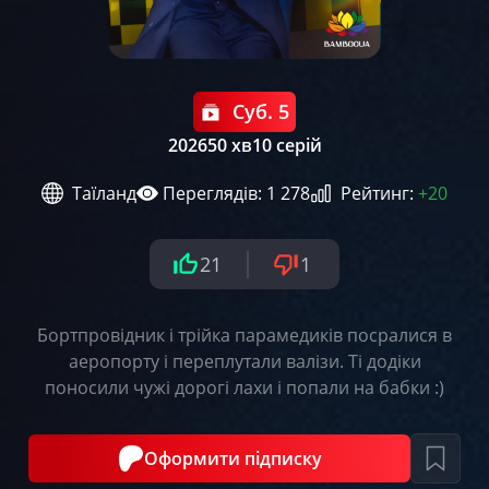
Суб. 5
2026
50 хв
10 серій
Таїланд
Переглядів: 1 278
Рейтинг:
+20
21
1
Бортпровідник і трійка парамедиків посралися в
аеропорту і переплутали валізи. Ті додіки
поносили чужі дорогі лахи і попали на бабки :)
Оформити підписку