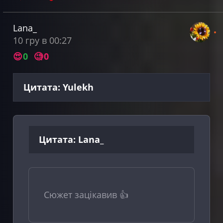
Lana_
10 гру в 00:27
😍
0
🧐
0
Цитата: Yulekh
Цитата: Lana_
Сюжет зацікавив 👍