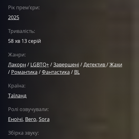
Рік прем'єри:
2025
Тривалість:
58 хв 13 серій
Жанри:
Лакорн
/
LGBTQ+
/
Завершені
/
Детектив
/
Жахи
/
Романтика
/
Фантастика
/
BL
Країна:
Таїланд
Ролі озвучували:
Еноічі
,
Bero
,
Sora
Збірка звуку: