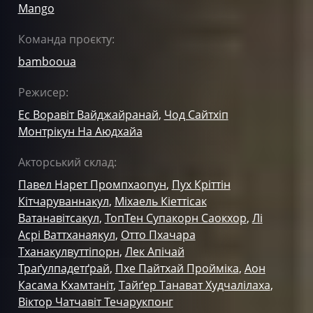
Mango
Команда проєкту:
bambooua
Режисер:
Ес Воравіт Вайджайранай
,
Чод Сайтхіп
Монтрікун На Аюдхайа
Акторський склад:
Павел Нарет Промпхаопун
,
Пух Кріттін
Кітчаруваннакул
,
Міхаель Кіеттісак
Ватанавітсакул
,
ТопТен Супакорн Саокхор
,
Лі
Асрі Ваттханаякул
,
Отто Пхачара
Тханакулвуттіпорн
,
Лек Апічай
Траґулпадетґрай
,
Пхе Пайтхай Пройміка
,
Аон
Касама Кхамтаніт
,
Тайґер Танават Худчалілаха
,
Віктор Чатчавіт Течарукпонг