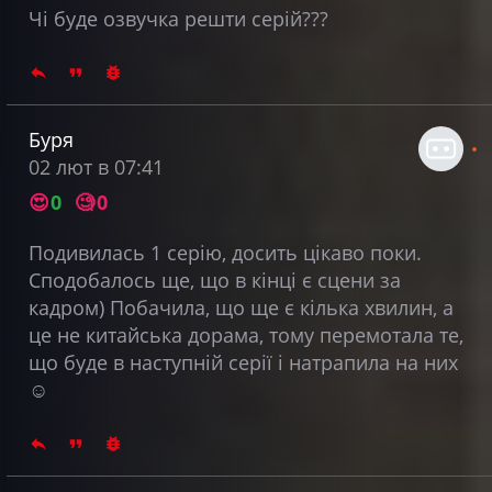
Чі буде озвучка решти серій???
Буря
02 лют в 07:41
😍
0
🧐
0
Подивилась 1 серію, досить цікаво поки.
Сподобалось ще, що в кінці є сцени за
кадром) Побачила, що ще є кілька хвилин, а
це не китайська дорама, тому перемотала те,
що буде в наступній серії і натрапила на них
☺️