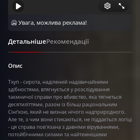
🥶 Увага, можлива реклама!
Детальніше
Рекомендації
Опис
Тхуп - сирота, наділений надзвичайними
здібностями, втягнується у розслідування
таємничої справи про вбивство, яка тягнеться
десятиліттями, разом із більш раціональним
Сінґхою, який не визнає нічого надприродного.
Але те, з чим вони стикаються, не піддається логіці
- ця справа пов'язана з давніми віруваннями,
потойбічними силами та найтемнішими