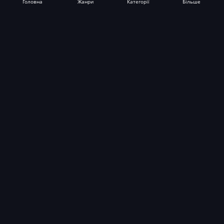
Головна
Жанри
Категорії
Більше
Фільми
ТБ-шоу
Новинки
Інформація
Для підписників
Допомога ЗСУ
Підтримати проєкт
Усі категорії
Допомога
Служба підтримки