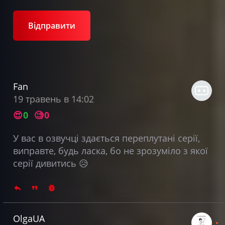
Відправити
Fan
19 травень в 14:02
😍
0
🧐
0
У вас в озвучці здається переплутані серії,
виправте, будь ласка, бо не зрозуміло з якої
серії дивитись
😥
OlgaUA