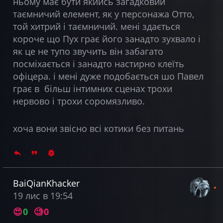
ньому має бути якийсь загадковий
таємничий елемент, як у персонажа Отто,
той хитрий і таємничий. мені здається
короче що Пух грає його занадто зухвало і
як це не тупо звучить він забагато
посміхається і занадто настирно клеїть
офіцера. і мені дуже подобається шо Павел
грає в більш інтимних сценах трохи
нервово і трохи соромязливо.
хоча вони звісно всі котики без питань
BaiQianKhacker
19 лис в 19:54
😍
0
🧐
0