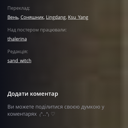
Переклад:
Вень
,
Соняшник
,
Lingdang
,
Ksu_Yang
Над постером працювали:
thalerina
Редакція:
sand_witch
Додати коментар
Ви можете поділитися своєю думкою у
коментарях ₍ᐢ‥ᐢ₎ ♡