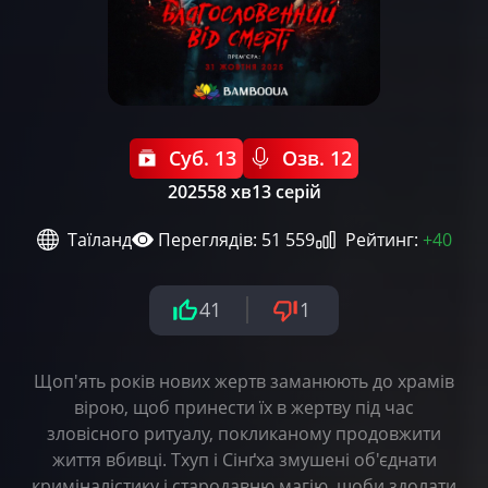
Суб. 13
Озв. 12
2025
58 хв
13 серій
Таїланд
Переглядів: 51 559
Рейтинг:
+40
41
1
Щоп'ять років нових жертв заманюють до храмів
вірою, щоб принести їх в жертву під час
зловісного ритуалу, покликаному продовжити
життя вбивці. Тхуп і Сінґха змушені об'єднати
криміналістику і стародавню магію, щоби здолати