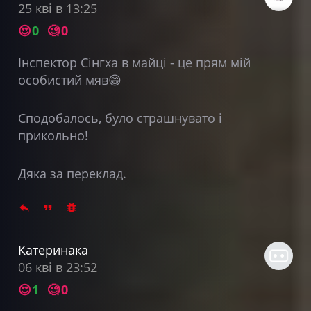
25 кві в 13:25
😍
0
🧐
0
Інспектор Сінгха в майці - це прям мій
особистий мяв😁
Сподобалось, було страшнувато і
прикольно!
Дяка за переклад.
Катеринака
06 кві в 23:52
😍
1
🧐
0