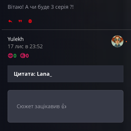
Вітаю! А чи буде 3 серія ?!
Yulekh
17 лис в 23:52
😍
0
🧐
0
Цитата: Lana_
Сюжет зацікавив 👍