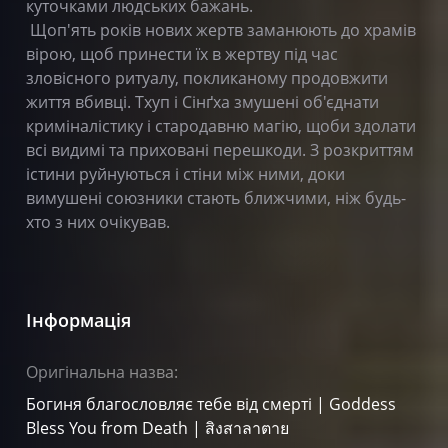
куточками людських бажань.
Щоп'ять років нових жертв заманюють до храмів
вірою, щоб принести їх в жертву під час
зловісного ритуалу, покликаному продовжити
життя вбивці. Тхуп і Сінґха змушені об'єднати
криміналістику і стародавню магію, щоби здолати
всі видимі та приховані перешкоди. З розкриттям
істини руйнуються і стіни між ними, доки
вимушені союзники стають ближчими, ніж будь-
хто з них очікував.
Інформація
Оригінальна назва:
Богиня благословляє тебе від смерті | Goddess
Bless You from Death | สิงสาลาตาย