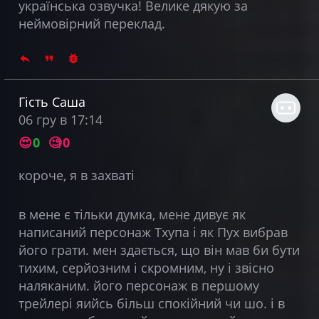
українська озвучка! Велике дякую за
неймовірний переклад.
Гість Саша
06 гру в 17:14
😍
0
🧐
0
короче, я в захваті
в мене є тільки думка, мене дивує як
написаний персонаж Тхупа і як Пух вибрав
його грати. мен здається, що він мав би бути
тихим, серйозним і скромним, ну і звісно
наляканим. його персонаж в першому
трейлері яийсь більш спокійний чи шо. і в