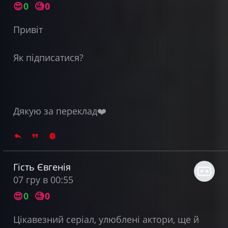
😍
0
🧐
0
Привіт
Як підписатися?
Дякую за переклад❤️
Гість Євгенія
07 гру в 00:55
😍
0
🧐
0
Цікавезний серіал, улюблені актори, ще й