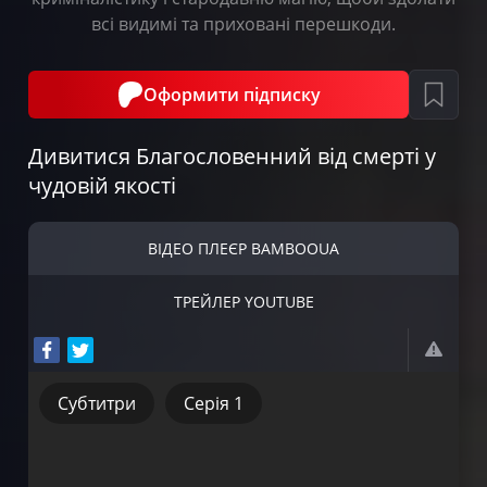
всі видимі та приховані перешкоди.
Оформити підписку
Дивитися Благословенний від смерті у
чудовій якості
ВІДЕО ПЛЕЄР BAMBOOUA
ТРЕЙЛЕР YOUTUBE
Субтитри
Серія 1
Субтитри
Серія 1
Дубляж
Серія 2