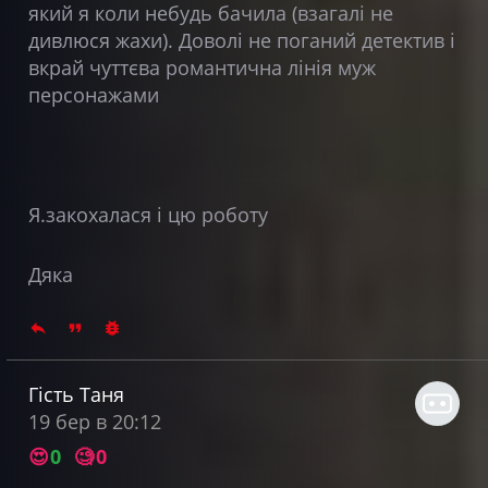
який я коли небудь бачила (взагалі не
дивлюся жахи). Доволі не поганий детектив і
вкрай чуттєва романтична лінія муж
персонажами
Я.закохалася і цю роботу
Дяка
Гість Таня
19 бер в 20:12
😍
0
🧐
0