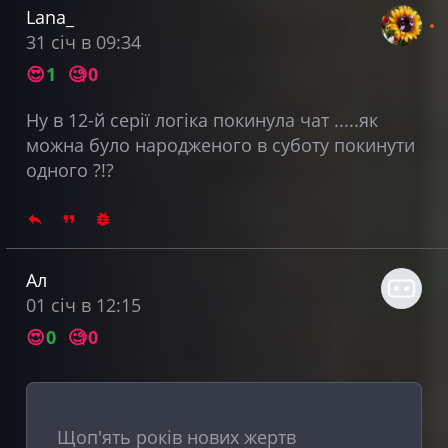
Lana_
31 січ в 09:34
😍
1
🧐
0
Ну в 12-й серії логіка покинула чат .....як
можна було народженого в суботу покинути
одного ?!?
Ал
01 січ в 12:15
😍
0
🧐
0
Щоп'ять років нових жертв