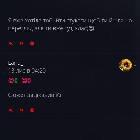
Я вже хотіла тобі йти стукати щоб ти йшла на
перегляд але ти вже тут, клас)🥰
Lana_
13 лис в 04:20
😍
0
🧐
0
Сюжет зацікавив 👍