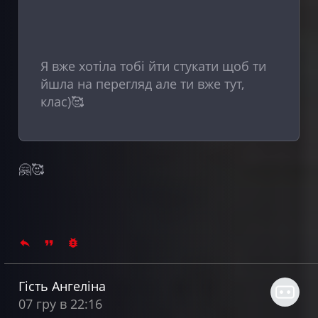
Я вже хотіла тобі йти стукати щоб ти
йшла на перегляд але ти вже тут,
клас)🥰
🤗🥰
Гість Ангеліна
07 гру в 22:16