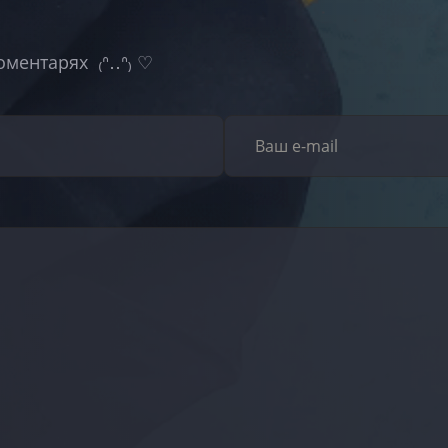
оментарях ₍ᐢ‥ᐢ₎ ♡