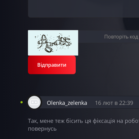
Відправити
Olenka_zelenka
16 лют в 22:39
Так, мене теж бісить ця фіксація на ро
повернусь