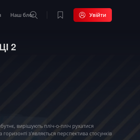
в
Наш блог
Увійти
І 2
бутнє, вирішують пліч-о-пліч рухатися
 горизонті з’являється перспектива стосунків