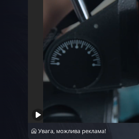
Серія 5
Серія 6
Серія 7
Серія 8
Серія 9
Серія 10
🥶 Увага, можлива реклама!