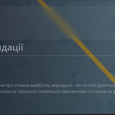
дації
чи про спільне майбутнє, вирішують пліч-о-пліч рухатис
оли на горизонті з’являється перспектива стосунків на ві