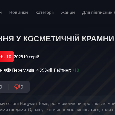
и
Новинки
Категорії
Жанри
Для підписникі
НЯ У КОСМЕТИЧНІЙ КРАМНИЦ
б. 10
2025
10 серій
нія
Переглядів: 4 998
Рейтинг:
+10
0
0
му сезоні Нацуме і Томе, розмірковуючи про спільне май
ими сходами. Однак усе починає ускладнюватися, коли на