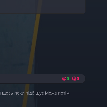
😍
0
🧐
0
й щось поки підбішує Може потім