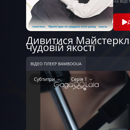
на відст
Дивитися Майстеркла
чудовій якості
ВІДЕО ПЛЕЄР BAMBOOUA
Субтитри
Серія 1
Субтитри
Серія 1
Серія 2
Серія 3
Серія 4