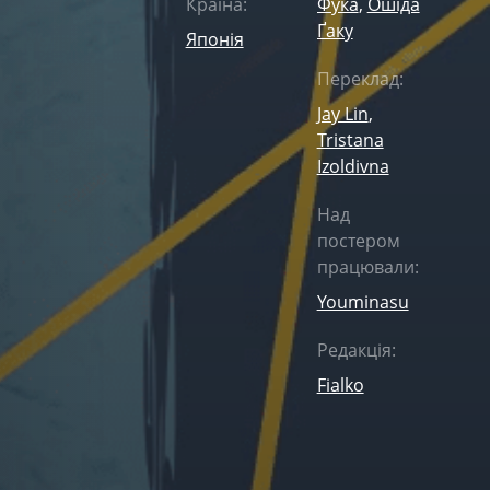
Країна:
Фука
,
Ошіда
Ґаку
Японія
Переклад:
Jay Lin
,
Tristana
Izoldivna
Над
постером
працювали:
Youminasu
Редакція:
Fialko