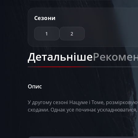
Сезони
1
2
Детальніше
Рекомен
Опис
У другому сезоні Нацуме і Томе, розмірковую
сходами. Однак усе починає ускладнюватися, к