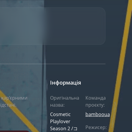
Інформація
я кар’єрними
Оригінальна
Команда
дстані.
назва:
проєкту:
Cosmetic
bambooua
Playlover
Режисер:
Season 2 /コ