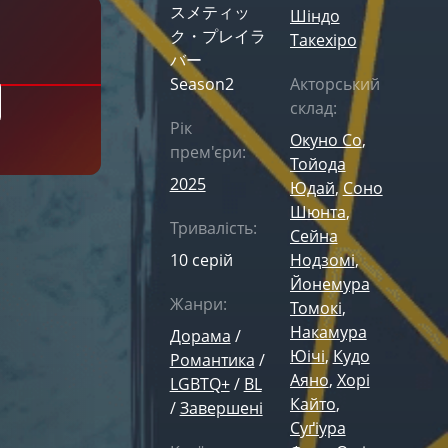
スメティッ
Шіндо
ク・プレイラ
Такехіро
バー
Season2
Акторський
склад:
Рік
Окуно Со
,
прем'єри:
Тойода
2025
Юдай
,
Соно
Шюнта
,
Тривалість:
Сейна
10 серій
Нодзомі
,
Йонемура
Жанри:
Томокі
,
Накамура
Дорама
/
Юічі
,
Кудо
Романтика
/
Аяно
,
Хорі
LGBTQ+
/
BL
Кайто
,
/
Завершені
Суґіура