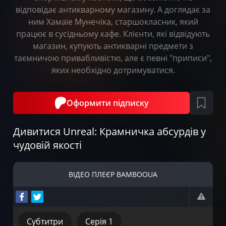
відповідає антикварному магазину. А доглядає за
ним Хамаіе Мунечіка, старшокласник, який
працює в сусідньому кафе. Клієнти, які відвідують
магазин, купують антикварні предмети з
таємничою привабливістю, але є певні "приписи",
яких необхідно дотримуватися.
Оформити підписку
Дивитися Unreal: Крамничка абсурдів у
чудовій якості
ВІДЕО ПЛЕЄР BAMBOOUA
Субтитри
Серія 1