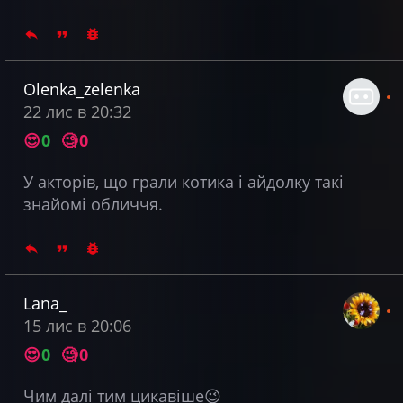
Olenka_zelenka
22 лис в 20:32
😍
0
🧐
0
У акторів, що грали котика і айдолку такі
знайомі обличчя.
Lana_
15 лис в 20:06
😍
0
🧐
0
Чим далі тим цикавіше😉