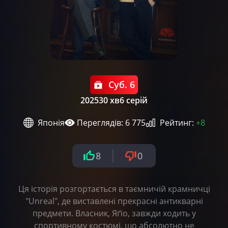
Суб. 6
2025
30 хв
6 серій
Японія
Переглядів: 6 775
Рейтинг:
+8
8
0
Ця історія розгортається в таємничій крамничці
"Unreal", де виставлені прекрасні антикварні
предмети. Власник, Яґіо, завжди ходить у
спортивному костюмі, що абсолютно не