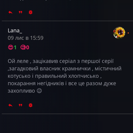
Lana_
09 лис в 15:59
😍
1
🧐
0
Ой леле , зацікавив серіал з першої серії
,загадковий власник крамнички , містичний
котусько і правильний хлопчисько ,
покарання негідників і все це разом дуже
захопливо 😉