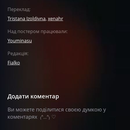
Переклад:
Tristana Izoldivna
,
xenahr
Над постером працювали:
Youminasu
Редакція:
Fialko
Додати коментар
Ви можете поділитися своєю думкою у
коментарях ₍ᐢ‥ᐢ₎ ♡