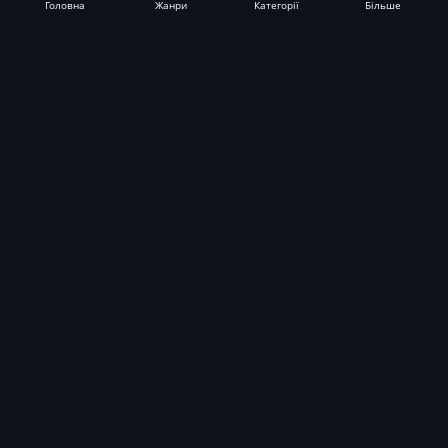
Головна
Жанри
Категорії
Більше
Фільми
ТБ-шоу
Новинки
Інформація
Для підписників
Допомога ЗСУ
Підтримати проєкт
Усі категорії
Допомога
Служба підтримки