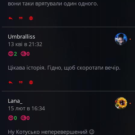
вони таки врятували один одного.
Umbralliss
13 кві в 21:32
😍
2
🧐
0
Цікава історія. Гідно, щоб скоротати вечір.
Lana_
15 лют в 16:34
😍
0
🧐
0
Ну Котусько неперевершений 😉