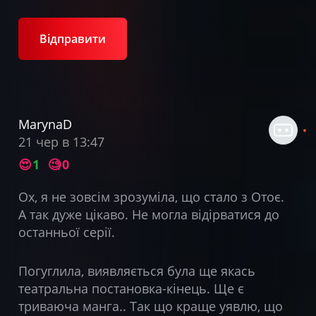
Відправити
MarynaD
21 чер в 13:47
😍
1
🧐
0
Ох, я не зовсім зрозуміла, що стало з Отоє.
А так дуже цікаво. Не могла відірватися до
останньої серії.
Погуглила, виявляється була ще якась
театральна постановка-кінець. Ще є
триваюча манга.. Так що краще уявлю, що