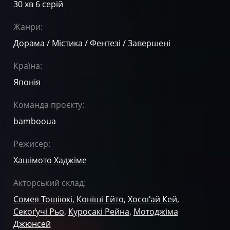
30 хв 6 серій
Жанри:
Дорама
/
Містика
/
Фентезі
/
Завершені
Країна:
Японія
Команда проєкту:
bambooua
Режисер:
Хашімото Хаджіме
Акторський склад:
Сомея Тошіюкі
,
Коніші Ейто
,
Хосоґай Кей
,
Секоґучі Рьо
,
Куросакі Рейна
,
Мотоджіма
Джюнсей