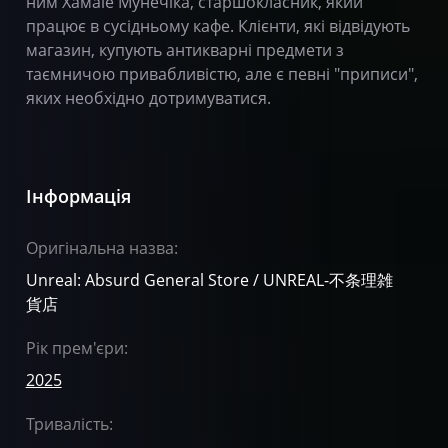
ним Хамаіе Мунечіка, старшокласник, який
працює в сусідньому кафе. Клієнти, які відвідують
магазин, купують антикварні предмети з
таємничою привабливістю, але є певні "приписи",
яких необхідно дотримуватися.
Інформація
Оригінальна назва:
Unreal: Absurd General Store / UNREAL-不条理雑
貨店
Рік прем'єри:
2025
Тривалість: