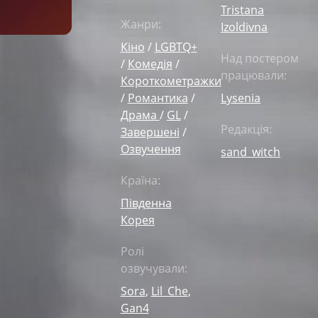
Tristana
Жанри:
Izoldivna
Кіно
/
LGBTQ+
Над постером
/
Комедія
/
працювали:
Короткометражки
/
Романтика
/
Lysenia
Драма
/
GL
/
Редакція:
Завершені
/
Озвучення
sand_witch
Країна:
Південна
Корея
Ролі
озвучували:
Sora
,
Lil_Che
,
Gan4