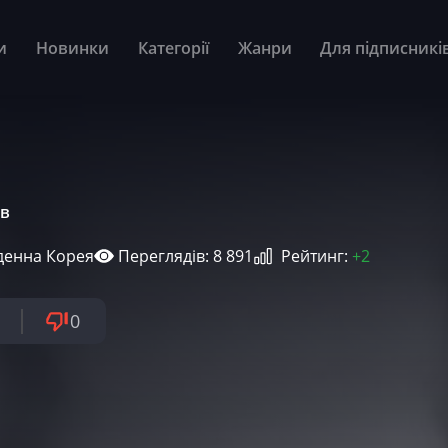
и
Новинки
Категорії
Жанри
Для підписникі
хв
денна Корея
Переглядів: 8 891
Рейтинг:
+2
0