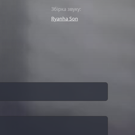
Збірка звуку:
Ryanha Son