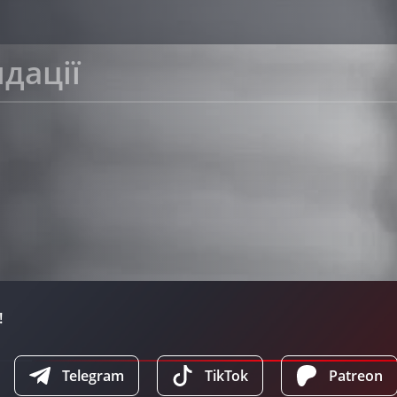
дації
!
Telegram
TikTok
Patreon