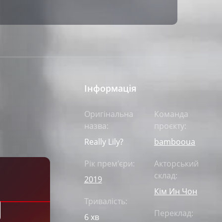
Інформація
Оригінальна
Команда
назва:
проєкту:
Really Lily?
bambooua
Рік прем'єри:
Акторський
склад:
2019
Кім Ин Чон
Тривалість:
Переклад:
6 хв