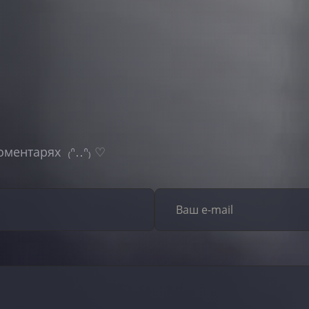
оментарях ₍ᐢ‥ᐢ₎ ♡