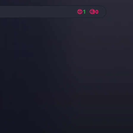
😍
1
🧐
0