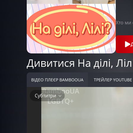
Хто ми 
Дивитися На ділі, Ліл
ВІДЕО ПЛЕЄР BAMBOOUA
ТРЕЙЛЕР YOUTUBE
Субтитри
Субтитри
Дубляж