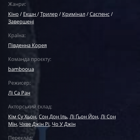
Жанри:
Кіно
/
Екшн
/
Трилер
/
Кримінал
/
Саспенс
/
Завершені
Країна:
Південна Корея
Команда проєкту:
bambooua
Режисер:
Лі Са Ран
Акторський склад:
Кім Су Хьон
,
Сон Дон Іль
,
Лі Ґьон Йон
,
Лі Сон
Мін
,
Чхве Джін Рі
,
Чо У Джін
Переклад: