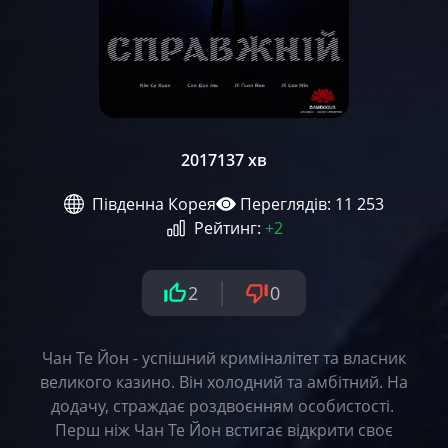
2017
137 хв
Південна Корея
Переглядів: 11 253
Рейтинг:
+2
2
0
Чан Те Йон - успішний криміналітет та власник
великого казино. Він холодний та амбітний. На
додачу, страждає роздвоєнням особистості.
Перш ніж Чан Те Йон встигає відкрити своє