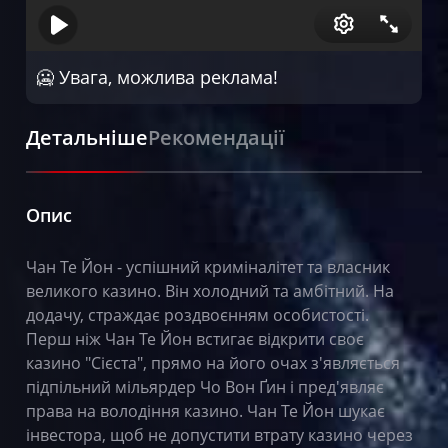
🥶 Увага, можлива реклама!
Детальніше
Рекомендації
Опис
Чан Те Йон - успішний криміналітет та власник
великого казино. Він холодний та амбітний. На
додачу, страждає роздвоєнням особистості.
Перш ніж Чан Те Йон встигає відкрити своє
казино "Сієста", прямо на його очах з'являється
підпільний мільярдер Чо Вон Ґин і пред'являє
права на володіння казино. Чан Те Йон шукає
інвестора, щоб не допустити втрату казино через