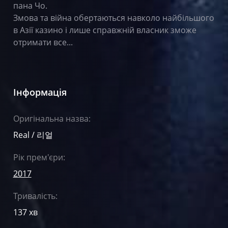
пана Чо.
Змова та війна обертаються навколо найбільшого
в Азії казино і лише справжній власник зможе
отримати все...
Інформація
Оригінальна назва:
Real / 리얼
Рік прем'єри:
2017
Тривалість:
137 хв