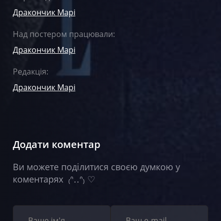
Дракончик Марі
Над постером працювали:
Дракончик Марі
Редакція:
Дракончик Марі
Додати коментар
Ви можете поділитися своєю думкою у
коментарях ₍ᐢ‥ᐢ₎ ♡