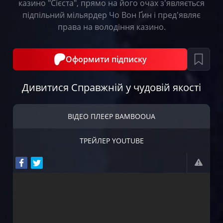
казино "Сієста", прямо на його очах з'являється
підпільний мільярдер Чо Вон Ґин і пред'являє
права на володіння казино.
Оформити підписку
Дивитися Справжній у чудовій якості
ВІДЕО ПЛЕЄР BAMBOOUA
ТРЕЙЛЕР YOUTUBE