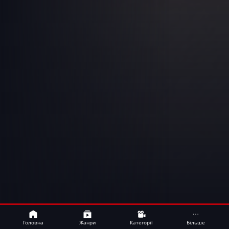
Bamboo
UA
Головна
Жанри
Категорії
Більше