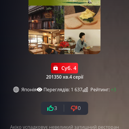
Суб. 4
2013
50 хв.
4 серії
Японія
Переглядів: 1 637
Рейтинг:
+3
3
0
Акіко успадковує невеликий затишний ресторан