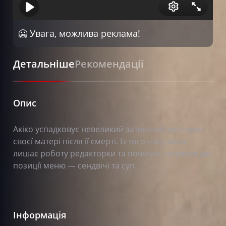
🥶 Увага, можлива реклама!
Детальніше
Рекомендації
Опис
Акіко успадковує невеликий затишний ресторан
своєї матері після її смерті. Із того часу вона
лишає роботу редакторки та починає готувати дві
позиції меню — сендвічі та суп.
Інформація