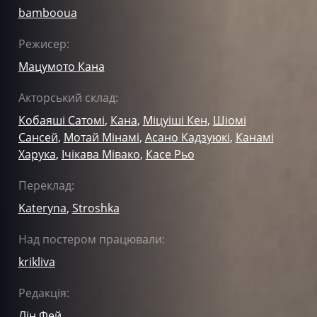
bambooua
Режисер:
Мацумото Кана
Акторський склад:
Кобаяші Сатомі
,
Кана
,
Міцуіші Кен
,
Шіомі
Сансей
,
Мотай Мінамі
,
Асано Кадзуюкі
,
Канамі
Харука
,
Ічікава Мівако
,
Касе Рьо
Переклад:
Kateryna
,
Stroshka
Над постером працювали:
krikliva
Редакція:
Лін Фей