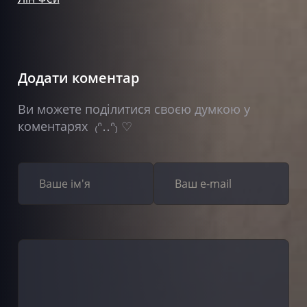
Додати коментар
Ви можете поділитися своєю думкою у
коментарях ₍ᐢ‥ᐢ₎ ♡