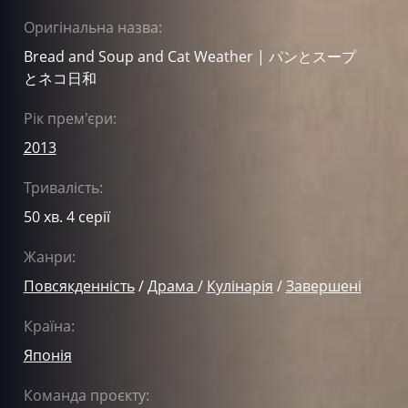
Оригінальна назва:
Bread and Soup and Cat Weather | パンとスープ
とネコ日和
Рік прем'єри:
2013
Тривалість:
50 хв. 4 серії
Жанри:
Повсякденність
/
Драма
/
Кулінарія
/
Завершені
Країна:
Японія
Команда проєкту: