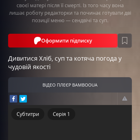
своєї матері після її смерті. Із того часу вона
лишає роботу редакторки та починає готувати дві
позиції меню — сендвічі та суп.
Оформити підписку
Дивитися Хліб, суп та котяча погода у
чудовій якості
ВІДЕО ПЛЕЄР BAMBOOUA
Субтитри
Серія 1
Субтитри
Серія 1
Серія 2