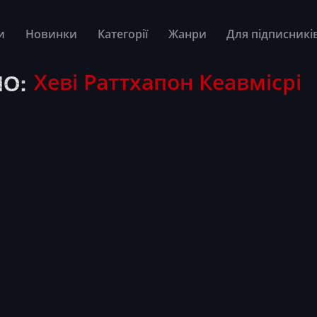
и
Новинки
Категорії
Жанри
Для підписникі
О:
Хеві Раттхапон Кеавмісрі