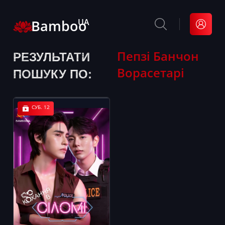
Bamboo
UA
РЕЗУЛЬТАТИ
Пепзі Банчон
Ворасетарі
ПОШУКУ ПО:
СУБ. 12