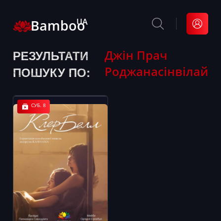
Bamboo
UA
РЕЗУЛЬТАТИ
Джін Прач
Роджанасінвілай
ПОШУКУ ПО:
СУБ. 8