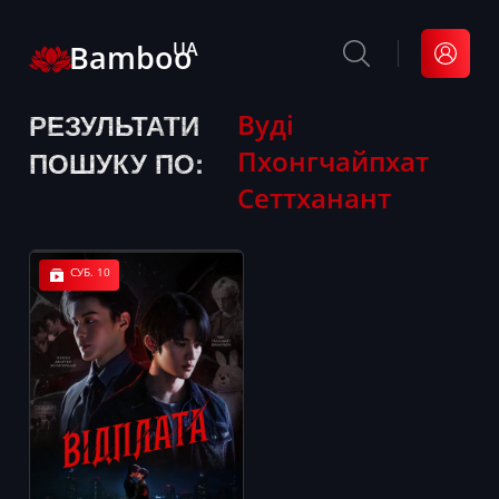
Bamboo
UA
РЕЗУЛЬТАТИ
Вуді
Пхонгчайпхат
ПОШУКУ ПО:
Сеттханант
СУБ. 10