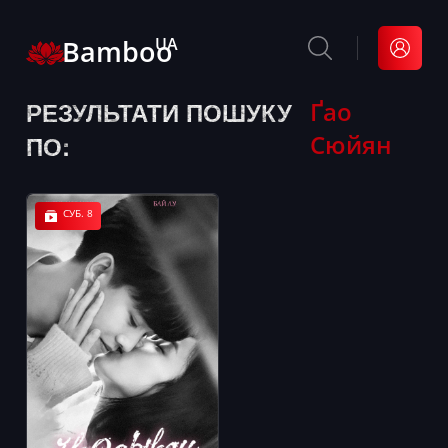
Bamboo
UA
РЕЗУЛЬТАТИ ПОШУКУ
Ґао
Сюйян
ПО:
СУБ. 8