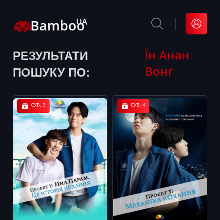
Bamboo
UA
РЕЗУЛЬТАТИ
Їн Анан
Вонг
ПОШУКУ ПО:
СУБ. 3
СУБ. 4