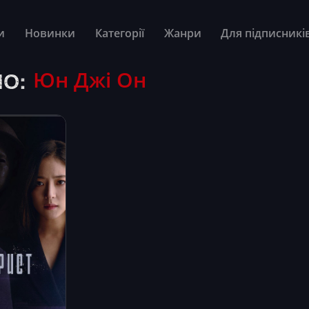
и
Новинки
Категорії
Жанри
Для підписникі
О:
Юн Джі Он