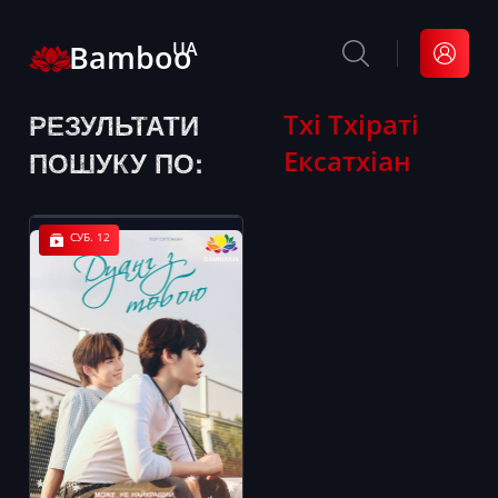
Bamboo
UA
РЕЗУЛЬТАТИ
Тхі Тхіраті
Ексатхіан
ПОШУКУ ПО:
СУБ. 12