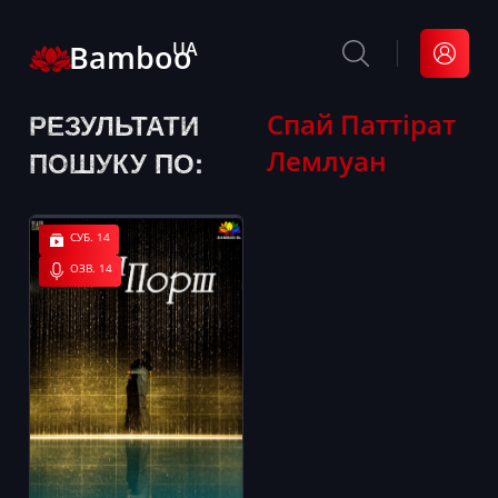
Bamboo
UA
РЕЗУЛЬТАТИ
Спай Паттірат
Лемлуан
ПОШУКУ ПО:
СУБ. 14
ОЗВ. 14