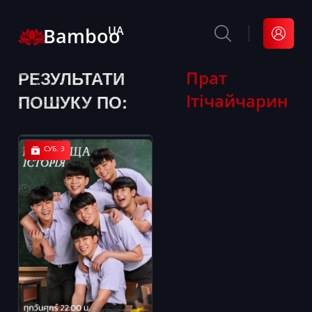
Bamboo
UA
РЕЗУЛЬТАТИ
Прат
Ітічайчарин
ПОШУКУ ПО:
СУБ. 3