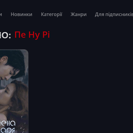
и
Новинки
Категорії
Жанри
Для підписникі
О:
Пе Ну Рі