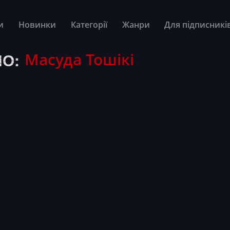
и
Новинки
Категорії
Жанри
Для підписникі
О:
Масуда Тошікі