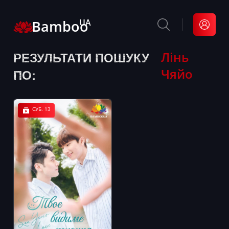
Bamboo
UA
РЕЗУЛЬТАТИ ПОШУКУ
Лінь
Чяйо
ПО:
СУБ. 13