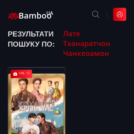
Bamboo
UA
РЕЗУЛЬТАТИ
Лате
Тханаратчон
ПОШУКУ ПО:
Чанкеоамон
СУБ. 12