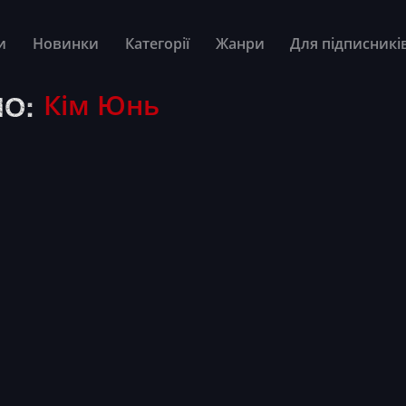
и
Новинки
Категорії
Жанри
Для підписникі
О:
Кім Юнь