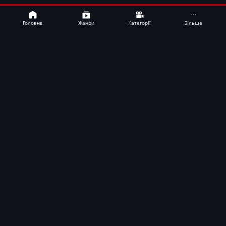
Bamboo
UA
Головна
Жанри
Категорії
Більше
Фільми
ТБ-шоу
Новинки
Інформація
Для підписників
Допомога ЗСУ
Підтримати проєкт
Усі категорії
Допомога